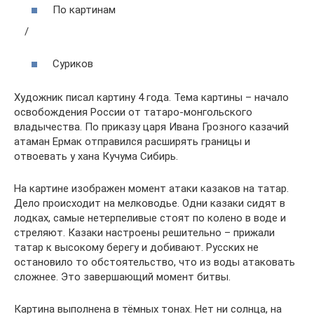
По картинам
/
Суриков
Художник писал картину 4 года. Тема картины – начало
освобождения России от татаро-монгольского
владычества. По приказу царя Ивана Грозного казачий
атаман Ермак отправился расширять границы и
отвоевать у хана Кучума Сибирь.
На картине изображен момент атаки казаков на татар.
Дело происходит на мелководье. Одни казаки сидят в
лодках, самые нетерпеливые стоят по колено в воде и
стреляют. Казаки настроены решительно – прижали
татар к высокому берегу и добивают. Русских не
остановило то обстоятельство, что из воды атаковать
сложнее. Это завершающий момент битвы.
Картина выполнена в тёмных тонах. Нет ни солнца, на