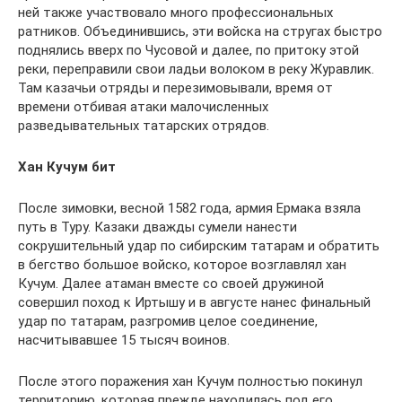
ней также участвовало много профессиональных
ратников. Объединившись, эти войска на стругах быстро
поднялись вверх по Чусовой и далее, по притоку этой
реки, переправили свои ладьи волоком в реку Журавлик.
Там казачьи отряды и перезимовывали, время от
времени отбивая атаки малочисленных
разведывательных татарских отрядов.
Хан Кучум бит
После зимовки, весной 1582 года, армия Ермака взяла
путь в Туру. Казаки дважды сумели нанести
сокрушительный удар по сибирским татарам и обратить
в бегство большое войско, которое возглавлял хан
Кучум. Далее атаман вместе со своей дружиной
совершил поход к Иртышу и в августе нанес финальный
удар по татарам, разгромив целое соединение,
насчитывавшее 15 тысяч воинов.
После этого поражения хан Кучум полностью покинул
территорию, которая прежде находилась под его