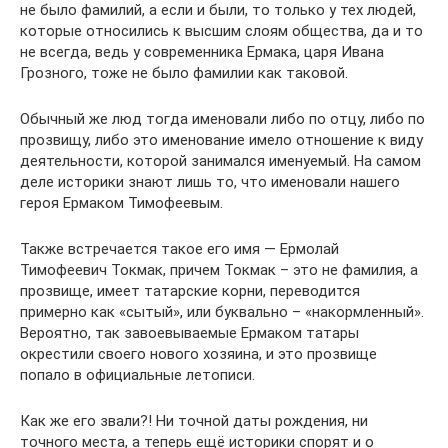
не было фамилий, а если и были, то только у тех людей,
которые относились к высшим слоям общества, да и то
не всегда, ведь у современника Ермака, царя Ивана
Грозного, тоже не было фамилии как таковой.
Обычный же люд тогда именовали либо по отцу, либо по
прозвищу, либо это именование имело отношение к виду
деятельности, которой занимался именуемый. На самом
деле историки знают лишь то, что именовали нашего
героя Ермаком Тимофеевым.
Также встречается такое его имя — Ермолай
Тимофеевич Токмак, причем Токмак – это не фамилия, а
прозвище, имеет татарские корни, переводится
примерно как «сытый», или буквально – «накормленный».
Вероятно, так завоевываемые Ермаком татары
окрестили своего нового хозяина, и это прозвище
попало в официальные летописи.
Как же его звали?! Ни точной даты рождения, ни
точного места, а теперь ещё историки спорят и о