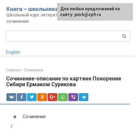
Перейти
Книги – школьникам
Для любых предложений по
к
Школьный курс литературы: уроки и
сайту: pvirk@cp9.ru
контенту
сочинения
Поиск:
English
Главная
»
Сочинения
Сочинение-описание по картине Покорение
Сибири Ермаком Сурикова
Сочинения
/