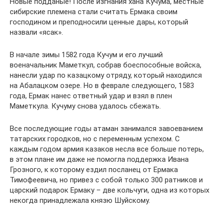
Новые подданые! После изгнания хана Кучума, местные
сибирские племена стали считать Ермака своим
господином и преподносили ценные дары, который
назвали «ясак».
В начале зимы 1582 года Кучум и его лучший
военачальник Маметкул, собрав боеспособные войска,
нанесли удар по казацкому отряду, который находился
на Абалацком озере. Но в феврале следующего, 1583
года, Ермак нанес ответный удар и взял в плен
Маметкула. Кучуму снова удалось сбежать.
Все последующие годы атаман занимался завоеванием
татарских городков, но с переменным успехом. С
каждым годом армия казаков несла все больше потерь,
в этом плане им даже не помогла поддержка Ивана
Грозного, к которому ездил посланец от Ермака
Тимофеевича, но привез с собой только 300 ратников и
царский подарок Ермаку – две кольчуги, одна из которых
некогда принадлежала князю Шуйскому.