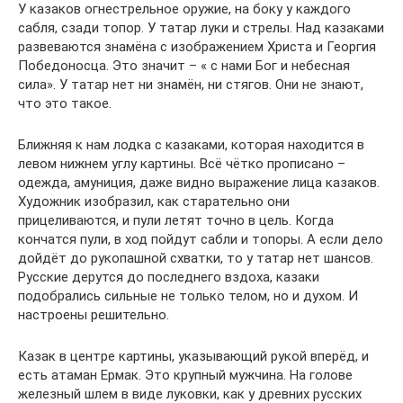
У казаков огнестрельное оружие, на боку у каждого
сабля, сзади топор. У татар луки и стрелы. Над казаками
развеваются знамёна с изображением Христа и Георгия
Победоносца. Это значит – « с нами Бог и небесная
сила». У татар нет ни знамён, ни стягов. Они не знают,
что это такое.
Ближняя к нам лодка с казаками, которая находится в
левом нижнем углу картины. Всё чётко прописано –
одежда, амуниция, даже видно выражение лица казаков.
Художник изобразил, как старательно они
прицеливаются, и пули летят точно в цель. Когда
кончатся пули, в ход пойдут сабли и топоры. А если дело
дойдёт до рукопашной схватки, то у татар нет шансов.
Русские дерутся до последнего вздоха, казаки
подобрались сильные не только телом, но и духом. И
настроены решительно.
Казак в центре картины, указывающий рукой вперёд, и
есть атаман Ермак. Это крупный мужчина. На голове
железный шлем в виде луковки, как у древних русских