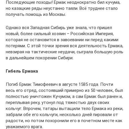
Последующие походы! Ермак неоднократно бил кучума,
но казацкие ряды неустанно таяли. Всё труднее стало
получать помощь из Москвы.
Однако вся Западная Сибирь уже знала, что пришел
новый, более сильный хозяин – Российская Империя,
которая не остановится в завоевании ни перед какими
потерями. С этой точки зрения вся деятельность Ермака,
невзирая на тактические неудачи, сыграла большую роль
в дальнейшем покорении Сибири.
Гибель Ермака
Погиб Ермак Тимофеевич в августе 1585 года. Почти
весь его отряд, состоявший примерно из 50 человек, был
полностью уничтожен Кучумом, а сам Ермак был ранен и,
переплывая реку, утонул под тяжестью двух своих
кольчуг. Впрочем, татары вытащили тело Ермака из реки,
забрали обе его кольчуги, несколько дней пировали от
радости, но потом похоронили его в почетном месте как
уважаемого врага.