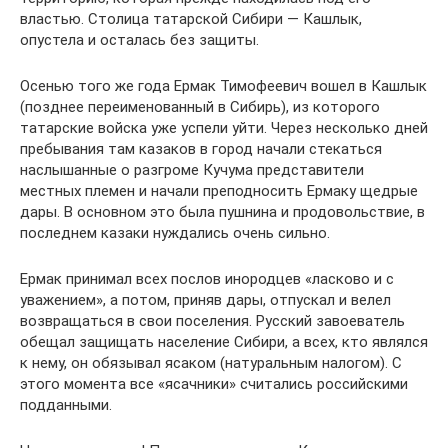
властью. Столица татарской Сибири — Кашлык,
опустела и осталась без защиты.
Осенью того же года Ермак Тимофеевич вошел в Кашлык
(позднее переименованный в Сибирь), из которого
татарские войска уже успели уйти. Через несколько дней
пребывания там казаков в город начали стекаться
наслышанные о разгроме Кучума представители
местных племен и начали преподносить Ермаку щедрые
дары. В основном это была пушнина и продовольствие, в
последнем казаки нуждались очень сильно.
Ермак принимал всех послов инородцев «ласково и с
уважением», а потом, приняв дары, отпускал и велел
возвращаться в свои поселения. Русский завоеватель
обещал защищать население Сибири, а всех, кто являлся
к нему, он обязывал ясаком (натуральным налогом). С
этого момента все «ясачники» считались российскими
подданными.