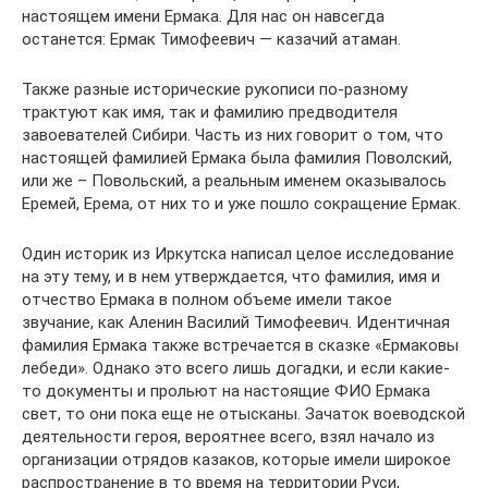
настоящем имени Ермака. Для нас он навсегда
останется: Ермак Тимофеевич — казачий атаман.
Также разные исторические рукописи по-разному
трактуют как имя, так и фамилию предводителя
завоевателей Сибири. Часть из них говорит о том, что
настоящей фамилией Ермака была фамилия Поволский,
или же – Повольский, а реальным именем оказывалось
Еремей, Ерема, от них то и уже пошло сокращение Ермак.
Один историк из Иркутска написал целое исследование
на эту тему, и в нем утверждается, что фамилия, имя и
отчество Ермака в полном объеме имели такое
звучание, как Аленин Василий Тимофеевич. Идентичная
фамилия Ермака также встречается в сказке «Ермаковы
лебеди». Однако это всего лишь догадки, и если какие-
то документы и прольют на настоящие ФИО Ермака
свет, то они пока еще не отысканы. Зачаток воеводской
деятельности героя, вероятнее всего, взял начало из
организации отрядов казаков, которые имели широкое
распространение в то время на территории Руси,