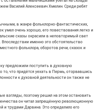
и с остальными мальчишками убегал на склады
ожем Василий Алексеевич Хмелин. Среди ребят
ычными, в жанре фольклорно-фантастических,
к умел очень хорошо, его повествования легко и
ральские сказы окрасили в неповторимый свет
. Впоследствии именно это обстоятельство
местного фольклора, оборотов речи, сказок и
еку предложили поступить в духовную
ло то, что придётся уехать в Пермь, оторвавшись
лонности к духовной деятельности он также не
ые взгляды, поэтому решил на этом остановить
уденчества он читал запрещённую революционную
й и трудами Дарвина. Это определило его