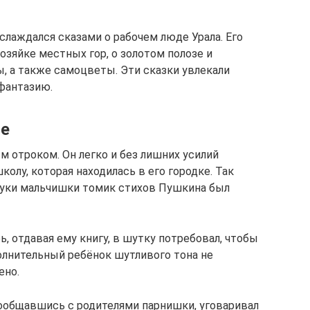
слаждался сказами о рабочем люде Урала. Его
озяйке местных гор, о золотом полозе и
, а также самоцветы. Эти сказки увлекали
 фантазию.
ие
 отроком. Он легко и без лишних усилий
лу, которая находилась в его городке. Так
 руки мальчишки томик стихов Пушкина был
ь, отдавая ему книгу, в шутку потребовал, чтобы
олнительный ребёнок шутливого тона не
ено.
 пообщавшись с родителями парнишки, уговаривал