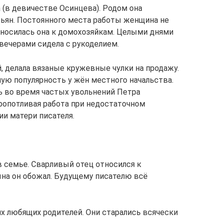
(в девичестве Осинцева). Родом она
тьян. Постоянного места работы женщина не
относилась она к домохозяйкам. Целыми днями
вечерами сидела с рукоделием.
й, делала вязаные кружевные чулки на продажу.
ую популярность у жён местного начальства.
ь во время частых увольнений Петра
кропотливая работа при недостаточном
ии матери писателя.
 семье. Сварливый отец относился к
ына он обожал. Будущему писателю всё
их любящих родителей. Они старались всячески