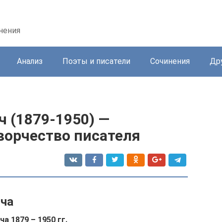
нения
Анализ
Поэты и писатели
Сочинения
Др
 (1879-1950) —
ворчество писателя
ича
а 1879 – 1950 гг.