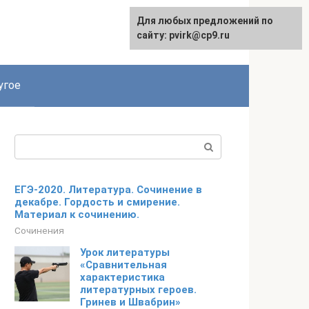
Для любых предложений по
English
сайту: pvirk@cp9.ru
угое
Поиск:
ЕГЭ-2020. Литература. Сочинение в
декабре. Гордость и смирение.
Материал к сочинению.
Сочинения
Урок литературы
«Сравнительная
характеристика
литературных героев.
Гринев и Швабрин»