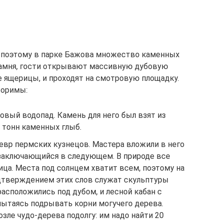
, поэтому в парке Бажова множество каменных
камня, гости открывают массивную дубовую
е ящерицы, и проходят на смотровую площадку.
торимы:
овый водопад. Камень для него был взят из
0 тонн каменных глыб.
евр пермских кузнецов. Мастера вложили в него
заключающийся в следующем. В природе все
тица. Места под солнцем хватит всем, поэтому на
дтверждением этих слов служат скульптуры
расположились под дубом, и лесной кабан с
пытаясь подрывать корни могучего дерева.
ле чудо-дерева подолгу: им надо найти 20