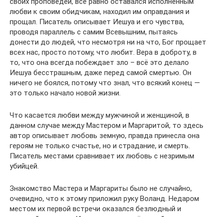
своих проповедей, всё равно оставался исполненным
любви к своим обидчикам, находил им оправдания и
прощал. Писатель описывает Иешуа и его чувства,
проводя параллель с самим Всевышним, пытаясь
донести до людей, что несмотря ни на что, Бог прощает
всех нас, просто потому, что любит. Вера в доброту, в
то, что она всегда побеждает зло – всё это делало
Иешуа бесстрашным, даже перед самой смертью. Он
ничего не боялся, потому что знал, что всякий конец —
это только начало новой жизни.
Что касается любви между мужчиной и женщиной, в
данном случае между Мастером и Маргаритой, то здесь
автор описывает любовь земную, правда принесла она
героям не только счастье, но и страдание, и смерть.
Писатель местами сравнивает их любовь с незримым
убийцей.
Знакомство Мастера и Маргариты было не случайно,
очевидно, что к этому приложил руку Воланд. Недаром
местом их первой встречи оказался безлюдный и