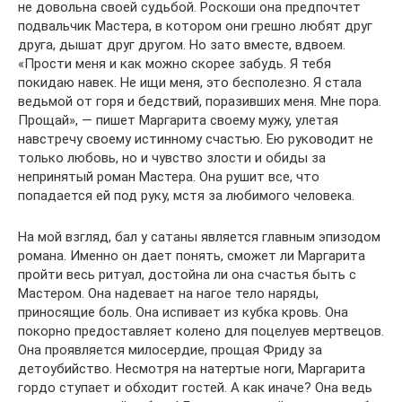
не довольна своей судьбой. Роскоши она предпочтет
подвальчик Мастера, в котором они грешно любят друг
друга, дышат друг другом. Но зато вместе, вдвоем.
«Прости меня и как можно скорее забудь. Я тебя
покидаю навек. Не ищи меня, это бесполезно. Я стала
ведьмой от горя и бедствий, поразивших меня. Мне пора.
Прощай», — пишет Маргарита своему мужу, улетая
навстречу своему истинному счастью. Ею руководит не
только любовь, но и чувство злости и обиды за
непринятый роман Мастера. Она рушит все, что
попадается ей под руку, мстя за любимого человека.
На мой взгляд, бал у сатаны является главным эпизодом
романа. Именно он дает понять, сможет ли Маргарита
пройти весь ритуал, достойна ли она счастья быть с
Мастером. Она надевает на нагое тело наряды,
приносящие боль. Она испивает из кубка кровь. Она
покорно предоставляет колено для поцелуев мертвецов.
Она проявляется милосердие, прощая Фриду за
детоубийство. Несмотря на натертые ноги, Маргарита
гордо ступает и обходит гостей. А как иначе? Она ведь