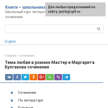
Перейти
Книги – школьникам
Для любых предложений по
к
Школьный курс литературы: уроки и
сайту: pvirk@cp9.ru
контенту
сочинения
Поиск:
English
Главная
»
Сочинения
Тема любви в романе Мастер и Маргарита
Булгакова сочинение
Сочинения
По литературе
Булгаков