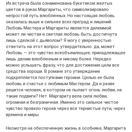
Их встреча была ознаменована букетиком желтых
цветов в руках Маргариты, что символизировало
непростой путь влюбленных. Но настоящая любовь
оказалась выше и сильнее всех преград и лишений.
Любовь Мастера и Маргариты является дилеммой:
может ли чистая и светлая любовь быть достигнута
лишь сделкой с дьяволом? Я могу с уверенностью
ответить на этот вопрос утвердительно: да, может.
Любовь — это чувство всеобъемлющее, принадлежащее
лишь двоим влюбленным и никому более. Нередко
можно услышать фразу, что для достижения цели все
средства хороши. В романе это утверждение
подкрепляется поступками героини. Целью ее была
любовь и счастье с любимым Мастером. Да и разве
решится человек, в котором не пылает огонь любви, на
такие подвиги? Нет. Маргариту вела сила любви,
огромная и безграничная. Именно это сильное чистое
чувство провело героев через все тернистые пути, через
времена и миры.
Несмотря на обеспеченную жизнь в особняке, Маргарита