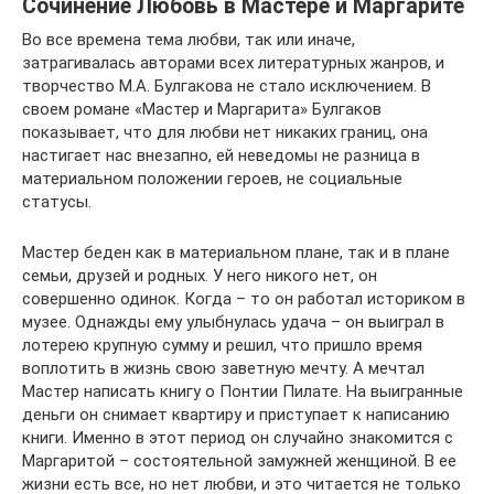
Сочинение Любовь в Мастере и Маргарите
Во все времена тема любви, так или иначе,
затрагивалась авторами всех литературных жанров, и
творчество М.А. Булгакова не стало исключением. В
своем романе «Мастер и Маргарита» Булгаков
показывает, что для любви нет никаких границ, она
настигает нас внезапно, ей неведомы не разница в
материальном положении героев, не социальные
статусы.
Мастер беден как в материальном плане, так и в плане
семьи, друзей и родных. У него никого нет, он
совершенно одинок. Когда – то он работал историком в
музее. Однажды ему улыбнулась удача – он выиграл в
лотерею крупную сумму и решил, что пришло время
воплотить в жизнь свою заветную мечту. А мечтал
Мастер написать книгу о Понтии Пилате. На выигранные
деньги он снимает квартиру и приступает к написанию
книги. Именно в этот период он случайно знакомится с
Маргаритой – состоятельной замужней женщиной. В ее
жизни есть все, но нет любви, и это читается не только