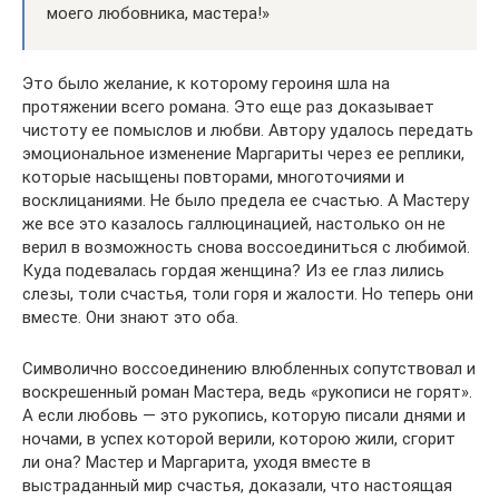
моего любовника, мастера!»
Это было желание, к которому героиня шла на
протяжении всего романа. Это еще раз доказывает
чистоту ее помыслов и любви. Автору удалось передать
эмоциональное изменение Маргариты через ее реплики,
которые насыщены повторами, многоточиями и
восклицаниями. Не было предела ее счастью. А Мастеру
же все это казалось галлюцинацией, настолько он не
верил в возможность снова воссоединиться с любимой.
Куда подевалась гордая женщина? Из ее глаз лились
слезы, толи счастья, толи горя и жалости. Но теперь они
вместе. Они знают это оба.
Символично воссоединению влюбленных сопутствовал и
воскрешенный роман Мастера, ведь «рукописи не горят».
А если любовь — это рукопись, которую писали днями и
ночами, в успех которой верили, которою жили, сгорит
ли она? Мастер и Маргарита, уходя вместе в
выстраданный мир счастья, доказали, что настоящая