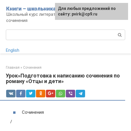
Перейти
Книги – школьникам
Для любых предложений по
к
Школьный курс литературы: уроки и
сайту: pvirk@cp9.ru
контенту
сочинения
Поиск:
English
Главная
»
Сочинения
Урок»Подготовка к написанию сочинения по
роману «Отцы и дети»
Сочинения
/