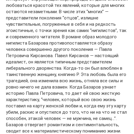
любоваться красотой тех явлений, которые для многих
остаются незаметными. В числе этих “многих” —
представители поколения “отцов”, излишне
чувствительные, погруженные в себя и на редкость
эгоистичные, с точки зрения как самих “нигилистов”, так
и современного читателя. В романе образ молодого
нигилиста Базарова противопоставляется образу
человека совершенно другого поколения — Павла
Петровича Кирсанова. Павел Кирсанов — настоящий
идеалист, он является типичным представителем
либерального дворянства. Когда-то он был влюблен в
таинственную женщину, княгиню Р. Эта любовь была его
трагедией, она изменила всю жизнь, отняла все силы и
ровно ничего не дала взамен. Когда Базаров узнает
историю Павла Петровича, то дает ей свою жесткую
характеристику, “человек, который всю свою жизнь
поставил на карту женской любви и, когда ему эту карту
убили, раскис и опустился до того, что ни на что не стал
способен, этакой человек — не мужчина, не самец…”.
Базаров отвергает романтизм и сентиментальность,
сводит все к материалистическому пониманию жизни.