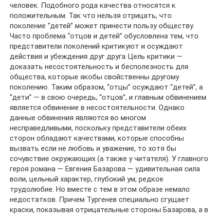
человек. Подобного рода качества относятся к
положительным. Так что нельзя отрицать, что
поколение “детей” может принести пользу обществу.
Часто проблема “отцов и детей” обусловлена тем, что
представители поколений критикуют и осуждают
действия и убеждения друг друга Цель критики —
доказать несостоятельность и бесполезность для
общества, которые якобы свойственны другому
поколению. Таким образом, “отцы” осуждают “детей”, а
“дети” — в свою очередь, “отцов”, и главным обвинением
является обвинение в несостоятельности. Однако
данные обвинения являются во многом
несправедливыми, поскольку представители обеих
сторон обладают качествами, которые способны
вызвать если не любовь и уважение, то хотя бы
сочувствие окружающих (а также у читателя). У главного
героя романа — Евгения Базарова — удивительная сила
воли, цельный характер, глубокий ум, редкое
трудолюбие. Но вместе с тем в этом образе немало
недостатков. Причем Тургенев специально сгущает
краски, показывая отрицательные стороны Базарова, а в