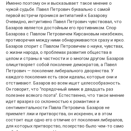
Именно поэтому он и высказывает такое мнение о
чужой судьбе. Павел Петрович буквально с самой
первой встречи проникся антипатией к Базарову.
Очевидно, интуитивно Павел Петрович чувствовал, что
Базаров является достойным его противником. Спор
Базарова с Павлом Петровичем Кирсановым неизбежен,
противоречия между ними обнаруживаются сразу и ярко.
Базаров спорит с Павлом Петровичем о науке, чувствах,
о жизни народа, о проблемах развития общества в
целом и страны в частности и о многом другом. Базаров
олицетворяет собой поколение демократов, а Павел
Петрович — поколение либерального дворянства. У
каждого поколения есть свои идеалы, которые они и
отстаивают. Базаров во всем ищет целесообразность.
Он говорит, что “порядочный химик в двадцать раз
полезнее всякого поэта”. Естественно, что такое мнение
идет вразрез со склонностью к романтике и
сентиментальности Павла Петровича. Базаров не
приемлет лжи и притворства, он искренен, и в этом
состоит еще одно его отличие от поколения либералов,
для которых притворство, позерство было чем-то само