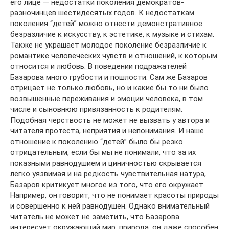
его лице — недостатки поколения демократов-
разночинцев шестидесятых годов. К недостаткам
поколения “детей” можно отнести демонстративное
безразличие к искусству, к эстетике, к музыке и стихам.
Также не украшает молодое поколение безразличие к
романтике человеческих чувств и отношений, к которым
относится и любовь. В поведении подражателей
Базарова много грубости и пошлости. Сам же Базаров
отрицает не только любовь, но и какие бы то ни было
возвышенные переживания и эмоции человека, в том
числе и сыновнюю привязанность к родителям.
Подобная черствость не может не вызвать у автора и
читателя протеста, неприятия и непонимания. И наше
отношение к поколению “детей” было бы резко
отрицательным, если бы мы не понимали, что за их
показными равнодушием и циничностью скрывается
легко уязвимая и на редкость чувствительная натура,
Базаров критикует многое из того, что его окружает.
Например, он говорит, что не понимает красоты природы
и совершенно к ней равнодушен. Однако внимательный
читатель не может не заметить, что Базарова
интересует окружающий мир, природа, он даже способен