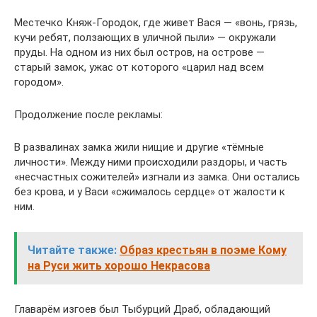
Местечко Княж-Городок, где живет Вася — «вонь, грязь,
кучи ребят, ползающих в уличной пыли» — окружали
пруды. На одном из них был остров, на острове —
старый замок, ужас от которого «царил над всем
городом».
Продолжение после рекламы:
В развалинах замка жили нищие и другие «тёмные
личности». Между ними происходили раздоры, и часть
«несчастных сожителей» изгнали из замка. Они остались
без крова, и у Васи «сжималось сердце» от жалости к
ним.
Читайте также:
Образ крестьян в поэме Кому
на Руси жить хорошо Некрасова
Главарём изгоев был Тыбурций Драб, обладающий