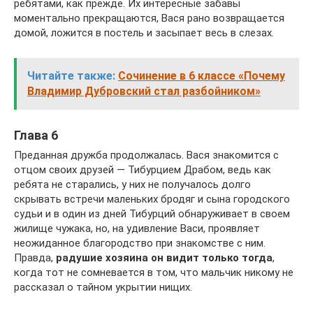
ребятами, как прежде. Их интересные забавы
моментально прекращаются, Вася рано возвращается
домой, ложится в постель и засыпает весь в слезах.
Читайте также:
Сочинение в 6 классе «Почему
Владимир Дубровский стал разбойником»
Глава 6
Преданная дружба продолжалась. Вася знакомится с
отцом своих друзей — Тибурцием Драбом, ведь как
ребята не старались, у них не получалось долго
скрывать встречи маленьких бродяг и сына городского
судьи и в один из дней Тибурций обнаруживает в своем
жилище чужака, но, на удивление Васи, проявляет
неожиданное благородство при знакомстве с ним.
Правда,
радушие хозяина он видит только тогда
,
когда тот не сомневается в том, что мальчик никому не
рассказал о тайном укрытии нищих.