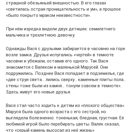
страшной обезьяньей внешностью. В его глазах
«светилась острая проница­тельность и ум», а прошлое
«было покрыто мраком неизвестности».
При нём изредка видели двух детишек: семилетнего
мальчика и трехлетнюю девочку.
Однажды Вася с друзьями забирается в часовню на горе
возле замка. Друзья испугались «чертей» в темноте
часовни и убежали, оставив его одного. Так Вася
знакомится с Валеком и маленькой Марусей. Они
подружились. Позднее Вася попадает в подземелье, где
«две струи света… лились сверху… каменные плиты пола…
стены тоже были из камня… тонули совсем в темноте».
Здесь живут его новые друзья.
Вася стал часто ходить к детям из «плохого общества».
Маруся была одного возраста с его сестрой, но
выглядела болезненно: тоненькая, бледная, грустная. Её
любимой игрой было перебирать цветы. Валек сказал,
что «серый камень высосал из неё жизнь».