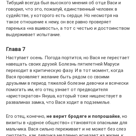
Тибуций всегда был высокого мнения об отце Васи и
говорил, что это, пожалуй, единственный человек в
судействе, у которого есть сердце. Но несмотря на
такое отношение к нему, он все равно проверяет
паренька «на вшивость», а тот с честью и достоинством
выдерживает испытание.
Глава 7
Наступает осень. Погода портится, но Вася не перестает
навещать своих друзей. Болезнь пятилетней Маруси
переходит в критическую фазу. И в тот момент, когда
Вася проявляет желание быть рядом со своими
друзьями в период тяжелой болезни девочки и всячески
помогать им, его отец узнает от предводителя
«аристократов» Януша, который тоже нищенствует в
развалинах замка, что Вася ходит в подземелье.
Его отец, конечно,
не верит бродяге и попрошайке
, но
визиты в «дурное общество» становятся опасными для
мальчика. Вася сильно переживает и не может без слез
смотреть, как девочка медленно исчезает из жизни, к