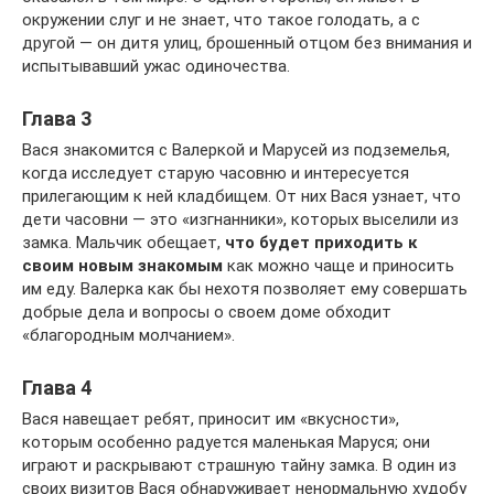
окружении слуг и не знает, что такое голодать, а с
другой — он дитя улиц, брошенный отцом без внимания и
испытывавший ужас одиночества.
Глава 3
Вася знакомится с Валеркой и Марусей из подземелья,
когда исследует старую часовню и интересуется
прилегающим к ней кладбищем. От них Вася узнает, что
дети часовни — это «изгнанники», которых выселили из
замка. Мальчик обещает,
что будет приходить к
своим новым знакомым
как можно чаще и приносить
им еду. Валерка как бы нехотя позволяет ему совершать
добрые дела и вопросы о своем доме обходит
«благородным молчанием».
Глава 4
Вася навещает ребят, приносит им «вкусности»,
которым особенно радуется маленькая Маруся; они
играют и раскрывают страшную тайну замка. В один из
своих визитов Вася обнаруживает ненормальную худобу