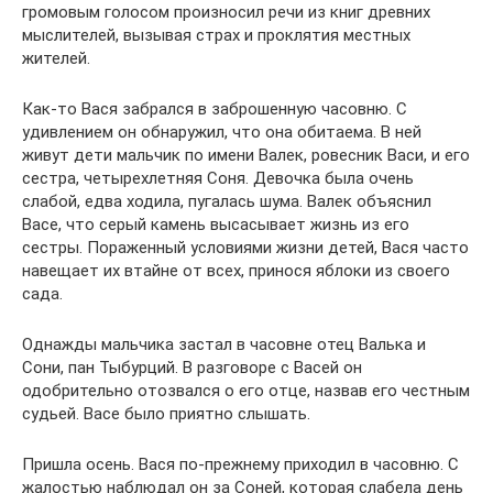
громовым голосом произносил речи из книг древних
мыслителей, вызывая страх и проклятия местных
жителей.
Как-то Вася забрался в заброшенную часовню. С
удивлением он обнаружил, что она обитаема. В ней
живут дети мальчик по имени Валек, ровесник Васи, и его
сестра, четырехлетняя Соня. Девочка была очень
слабой, едва ходила, пугалась шума. Валек объяснил
Васе, что серый камень высасывает жизнь из его
сестры. Пораженный условиями жизни детей, Вася часто
навещает их втайне от всех, принося яблоки из своего
сада.
Однажды мальчика застал в часовне отец Валька и
Сони, пан Тыбурций. В разговоре с Васей он
одобрительно отозвался о его отце, назвав его честным
судьей. Васе было приятно слышать.
Пришла осень. Вася по-прежнему приходил в часовню. С
жалостью наблюдал он за Соней, которая слабела день