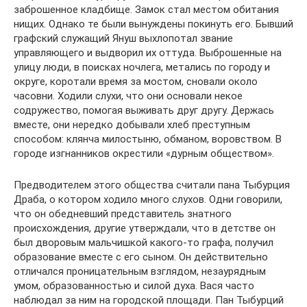
заброшенное кладбище. Замок стал местом обитания
нищих. Однако те были вынуждены покинуть его. Бывший
графский служащий Януш выхлопотал звание
управляющего и выдворил их оттуда. Выброшенные на
улицу люди, в поисках ночлега, метались по городу и
округе, коротали время за мостом, сновали около
часовни. Ходили слухи, что они основали некое
содружество, помогая выживать друг другу. Держась
вместе, они нередко добывали хлеб преступным
способом: клянча милостыню, обманом, воровством. В
городе изгнанников окрестили «дурным обществом».
Предводителем этого общества считали пана Тыбурция
Драба, о котором ходило много слухов. Одни говорили,
что он обедневший представитель знатного
происхождения, другие утверждали, что в детстве он
был дворовым мальчишкой какого-то графа, получил
образование вместе с его сыном. Он действительно
отличался проницательным взглядом, незаурядным
умом, образованностью и силой духа. Вася часто
наблюдал за ним на городской площади. Пан Тыбурций