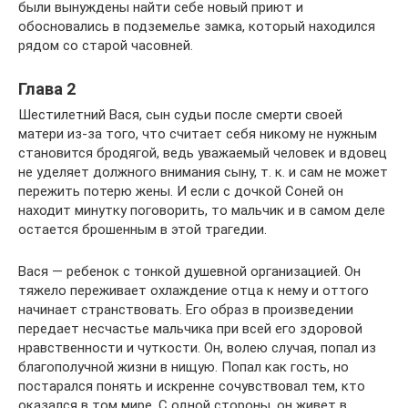
были вынуждены найти себе новый приют и
обосновались в подземелье замка, который находился
рядом со старой часовней.
Глава 2
Шестилетний Вася, сын судьи после смерти своей
матери из-за того, что считает себя никому не нужным
становится бродягой, ведь уважаемый человек и вдовец
не уделяет должного внимания сыну, т. к. и сам не может
пережить потерю жены. И если с дочкой Соней он
находит минутку поговорить, то мальчик и в самом деле
остается брошенным в этой трагедии.
Вася — ребенок с тонкой душевной организацией. Он
тяжело переживает охлаждение отца к нему и оттого
начинает странствовать. Его образ в произведении
передает несчастье мальчика при всей его здоровой
нравственности и чуткости. Он, волею случая, попал из
благополучной жизни в нищую. Попал как гость, но
постарался понять и искренне сочувствовал тем, кто
оказался в том мире. С одной стороны, он живет в