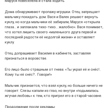
Маруся повеселела и стала ходить.
Дома обнаруживают пропажу игрушки. Отец запрещает
мальчику покидать дом. Вася и Валек решают вернуть
куклу, но когда мальчики её забирали, Маруся «открыла
глаза… и заплакала тихо-тихо… жалобно». Вася понимает,
что хотел лишить своего «маленького друга первой и
последней радости её недолгой жизни» и оставляет
куклу.
Отец допрашивает Василия в кабинете, заставляя
признаться в воровстве.
Его лицо было страшным от гнева: «Ты украл её и снёс!..
Кому ты её снёс?.. Говори!»
Мальчик признается, что взял куклу, но больше ничего не
говорит. Слезы капали из глаз, но внутри «подымалась
жгучая любовь» к тем, кто пригрел его в старой часовне.
Продолжение после рекламы: