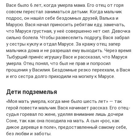
Васе было 6 лет, когда умерла мама. Его отец от горя
совсем перестал заниматься детьми. Когда мальчик
подрос, он нашёл себе бездомных друзей, Валька и
Марусю. Вася начал приносить ребятам еду, замечать,
что Маруся грустная, у неё совершенно нет сил. Девочка
сильно болела. Чтобы развеселить подругу, Вася забрал
у сестры куклу и отдал Марусе. За кражу отец запер
мальчика дома и не разрешал ему выходить. Через время
Тыбурций принёс игрушку Васе и рассказал, что Маруся
умерла. Отец понял, что был не прав и попросил
прощения у Василия. Бездомные резко переехали, а Вася
и его сестра долго приходили на могилу к Марусе.
Дети подземелья
«Моя мать умерла, когда мне было шесть лет» — так
герой повести мальчик Вася начинает рассказ. Его отец-
судья горевал по жене, уделяя внимание лишь дочери
Соне, так как она походила на мать. А сын «рос, как
дикое деревце в поле», предоставленный самому себе,
без любви и заботы.