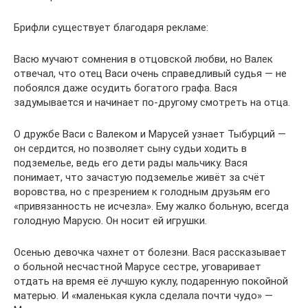
Брифли существует благодаря рекламе:
Васю мучают сомнения в отцовской любви, но Валек
отвечал, что отец Васи очень справедливый судья — не
побоялся даже осудить богатого графа. Вася
задумывается и начинает по-другому смотреть на отца.
О дружбе Васи с Валеком и Марусей узнает Тыбурций —
он сердится, но позволяет сыну судьи ходить в
подземелье, ведь его дети рады мальчику. Вася
понимает, что зачастую подземелье живёт за счёт
воровства, но с презрением к голодным друзьям его
«привязанность не исчезла». Ему жалко больную, всегда
голодную Марусю. Он носит ей игрушки.
Осенью девочка чахнет от болезни. Вася рассказывает
о больной несчастной Марусе сестре, уговаривает
отдать на время её лучшую куклу, подаренную покойной
матерью. И «маленькая кукла сделала почти чудо» —