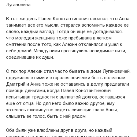
Лугановича.
В тот же день Павел Константинович осознал, что Анна
занимает все его мысли, старался вспомнить каждое ее
слово, каждый взгляд. Тогда он еще не догадывался,
что молодая женщина тоже пребывала в легком
смятении после того, как Алехин откланялся и ушел к
себе домой. Между ними протянулись невидимые нити,
соединившие их души.
С тех пор Алехин стал часто бывать в доме Лугановичей,
сдружился с ними и старался всячески быть полезным.
Дмитрий и Анна тоже не оставались в долгу, предлагали
помощь деньгами, когда Павел Константинович
испытывал трудности с выплатой долгов, оставшихся
еще от отца. Но для него было важно другое, ему
хотелось ежеминутно видеть сияющие глаза Анны,
слышать ее голос, быть с ней рядом.
Оба были уже влюблены друг в друга, но каждый
понимал, что давать волю чувствам нельзя, это сделает