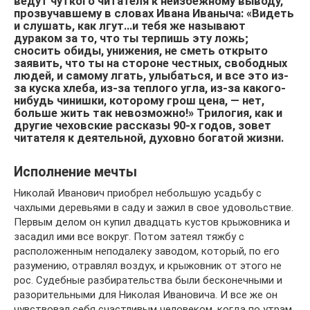
ведут чуткого читателя к неизбежному выводу,
прозвучавшему в словах Ивана Иваныча: «Видеть
и слушать, как лгут…и тебя же называют
дураком за то, что ты терпишь эту ложь;
сносить обиды, унижения, не сметь открыто
заявить, что ты на стороне честных, свободных
людей, и самому лгать, улыбаться, и все это из-
за куска хлеба, из-за теплого угла, из-за какого-
нибудь чинишки, которому грош цена, — нет,
больше жить так невозможно!» Трилогия, как и
другие чеховские рассказы 90-х годов, зовет
читателя к деятельной, духовно богатой жизни.
Исполнение мечты
Николай Иванович приобрел небольшую усадьбу с
чахлыми деревьями в саду и зажил в свое удовольствие.
Первым делом он купил двадцать кустов крыжовника и
засадил ими все вокруг. Потом затеял тяжбу с
расположенным неподалеку заводом, который, по его
разумению, отравлял воздух, и крыжовник от этого не
рос. Судебные разбирательства были бесконечными и
разорительными для Николая Ивановича. И все же он
чувствовал себя счастливым человеком, когда по утрам