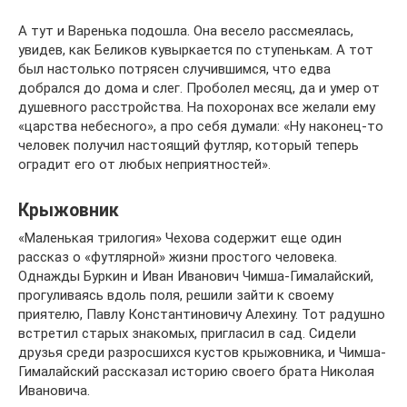
А тут и Варенька подошла. Она весело рассмеялась,
увидев, как Беликов кувыркается по ступенькам. А тот
был настолько потрясен случившимся, что едва
добрался до дома и слег. Проболел месяц, да и умер от
душевного расстройства. На похоронах все желали ему
«царства небесного», а про себя думали: «Ну наконец-то
человек получил настоящий футляр, который теперь
оградит его от любых неприятностей».
Крыжовник
«Маленькая трилогия» Чехова содержит еще один
рассказ о «футлярной» жизни простого человека.
Однажды Буркин и Иван Иванович Чимша-Гималайский,
прогуливаясь вдоль поля, решили зайти к своему
приятелю, Павлу Константиновичу Алехину. Тот радушно
встретил старых знакомых, пригласил в сад. Сидели
друзья среди разросшихся кустов крыжовника, и Чимша-
Гималайский рассказал историю своего брата Николая
Ивановича.