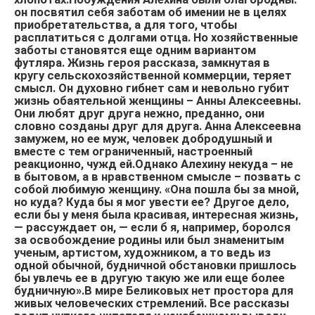
он посвятил себя заботам об имении не в целях
приобретательства, а для того, чтобы
расплатиться с долгами отца. Но хозяйственные
заботы становятся еще одним вариантом
футляра. Жизнь героя рассказа, замкнутая в
кругу сельскохозяйственной коммерции, теряет
смысл. Он духовно гибнет сам и невольно губит
жизнь обаятельной женщины – Анны Алексеевны.
Они любят друг друга нежно, преданно, они
словно созданы друг для друга. Анна Алексеевна
замужем, но ее муж, человек добродушный и
вместе с тем ограниченный, настроенный
реакционно, чужд ей.Однако Алехину некуда – не
в бытовом, а в нравственном смысле – позвать с
собой любимую женщину. «Она пошла бы за мной,
но куда? Куда бы я мог увести ее? Другое дело,
если бы у меня была красивая, интересная жизнь,
— рассуждает он, — если б я, например, боролся
за освобождение родины или был знаменитым
ученым, артистом, художником, а то ведь из
одной обычной, будничной обстановки пришлось
бы увлечь ее в другую такую же или еще более
будничную».В мире Беликовых нет простора для
живых человеческих стремлений. Все рассказы