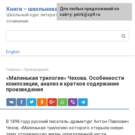
Перейти
Книги – школьникам
Для любых предложений по
к
Школьный курс литературы: уроки и
сайту: pvirk@cp9.ru
контенту
сочинения
Поиск:
English
Главная
»
Произведения
«Маленькая трилогия» Чехова. Особенности
композиции, анализ и краткое содержание
произведения
В 1898 году русский писатель-драматург Антон Павлович
Чехов, «Маленькая трилогия» которого открыла новую
тему, отражающую жизнь определенной части