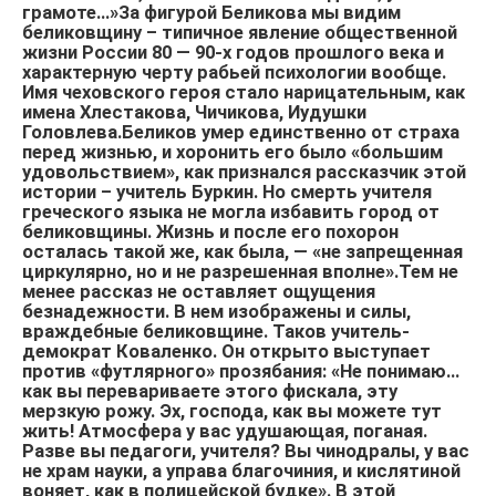
грамоте…»За фигурой Беликова мы видим
беликовщину – типичное явление общественной
жизни России 80 — 90-х годов прошлого века и
характерную черту рабьей психологии вообще.
Имя чеховского героя стало нарицательным, как
имена Хлестакова, Чичикова, Иудушки
Головлева.Беликов умер единственно от страха
перед жизнью, и хоронить его было «большим
удовольствием», как признался рассказчик этой
истории – учитель Буркин. Но смерть учителя
греческого языка не могла избавить город от
беликовщины. Жизнь и после его похорон
осталась такой же, как была, — «не запрещенная
циркулярно, но и не разрешенная вполне».Тем не
менее рассказ не оставляет ощущения
безнадежности. В нем изображены и силы,
враждебные беликовщине. Таков учитель-
демократ Коваленко. Он открыто выступает
против «футлярного» прозябания: «Не понимаю…
как вы перевариваете этого фискала, эту
мерзкую рожу. Эх, господа, как вы можете тут
жить! Атмосфера у вас удушающая, поганая.
Разве вы педагоги, учителя? Вы чинодралы, у вас
не храм науки, а управа благочиния, и кислятиной
воняет, как в полицейской будке». В этой