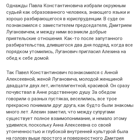
Однажды Павла Константиновича избрали окружным
судьей как образованного человека, знающего языки и
хорошо разбирающегося в юриспруденции. В суде он
познакомился с заместителем председателя, Дмитрием
Лугановичем, и между ними возникли добрые
приятельские отношения. Как-то после запутанного
разбирательства, длившегося два дня подряд, когда все
порядком утомились, Луганович пригласил Алехина на
обед к себе домой.
Так Павел Константинович познакомился с Анной
Алексеевной, женой Лугановича, молодой женщиной
двадцати двух лет, интеллигентной, красивой. Он сразу
почувствал в Анне родственную душу. За обедом
говорили о разных пустяках, веселились, все трое
прекрасно понимали друг друга, как будто были знакомы
много лет. Алехин заметил, что между супругами
существует полное взаимопонимание, и немало этому
удивился, поскольку Анна Алексеевна со своей
утонченностью и глубокой внутренней культурой была
на голову выше простого и поверхностного Дмитрия