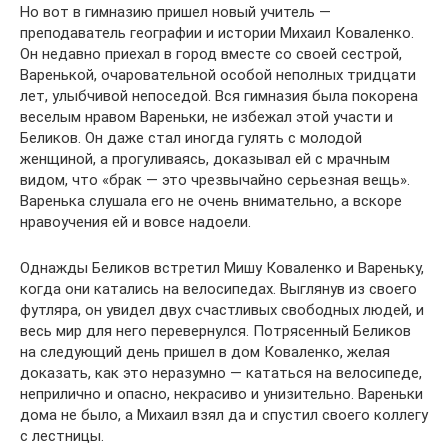
Но вот в гимназию пришел новый учитель —
преподаватель географии и истории Михаил Коваленко.
Он недавно приехал в город вместе со своей сестрой,
Варенькой, очаровательной особой неполных тридцати
лет, улыбчивой непоседой. Вся гимназия была покорена
веселым нравом Вареньки, не избежал этой участи и
Беликов. Он даже стал иногда гулять с молодой
женщиной, а прогуливаясь, доказывал ей с мрачным
видом, что «брак — это чрезвычайно серьезная вещь».
Варенька слушала его не очень внимательно, а вскоре
нравоучения ей и вовсе надоели.
Однажды Беликов встретил Мишу Коваленко и Вареньку,
когда они катались на велосипедах. Выглянув из своего
футляра, он увидел двух счастливых свободных людей, и
весь мир для него перевернулся. Потрясенный Беликов
на следующий день пришел в дом Коваленко, желая
доказать, как это неразумно — кататься на велосипеде,
неприлично и опасно, некрасиво и унизительно. Вареньки
дома не было, а Михаил взял да и спустил своего коллегу
с лестницы.