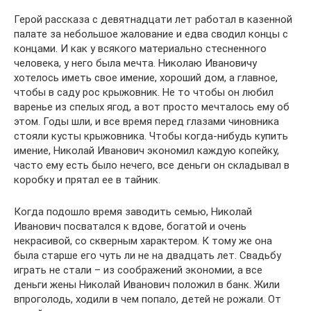
Герой рассказа с девятнадцати лет работал в казенной
палате за небольшое жалование и едва сводил концы с
концами. И как у всякого материально стесненного
человека, у него была мечта. Николаю Ивановичу
хотелось иметь свое имение, хороший дом, а главное,
чтобы в саду рос крыжовник. Не то чтобы он любил
варенье из спелых ягод, а вот просто мечталось ему об
этом. Годы шли, и все время перед глазами чиновника
стояли кусты крыжовника. Чтобы когда-нибудь купить
имение, Николай Иванович экономил каждую копейку,
часто ему есть было нечего, все деньги он складывал в
коробку и прятал ее в тайник.
Когда подошло время заводить семью, Николай
Иванович посватался к вдове, богатой и очень
некрасивой, со скверным характером. К тому же она
была старше его чуть ли не на двадцать лет. Свадьбу
играть не стали – из соображений экономии, а все
деньги жены Николай Иванович положил в банк. Жили
впроголодь, ходили в чем попало, детей не рожали. От