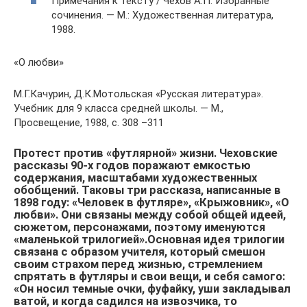
Примечания к тексту / Чехов А.П. Избранные
сочинения. — М.: Художественная литература,
1988.
«О любви»
М.Г.Качурин, Д.К.Мотольская «Русская литература».
Учебник для 9 класса средней школы. — М.,
Просвещение, 1988, с. 308 –311
Протест против «футлярной» жизни. Чеховские
рассказы 90-х годов поражают емкостью
содержания, масштабами художественных
обобщений. Таковы три рассказа, написанные в
1898 году: «Человек в футляре», «Крыжовник», «О
любви». Они связаны между собой общей идеей,
сюжетом, персонажами, поэтому именуются
«маленькой трилогией».Основная идея трилогии
связана с образом учителя, который смешон
своим страхом перед жизнью, стремлением
спрятать в футляры и свои вещи, и себя самого:
«Он носил темные очки, фуфайку, уши закладывал
ватой, и когда садился на извозчика, то