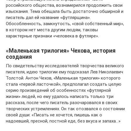
российского общества, вознамерился продолжить свои
изыскания. Тема обещала быть достаточно обширной и
писатель дал ей название «футлярщина».
Обособленность, замкнутость, «свой собственный мир»,
в котором нет места другим людям, таковы
характерные признаки «человека в футляре».
«Маленькая трилогия» Чехова, история
создания
По свидетельству исследователей творчества великого
писателя, идею трилогии ему подсказал Лев Николаевич
Толстой. Антон Чехов, «Маленькая трилогия» которого
стала «первой ласточкой», предполагал создать целую
серию произведений об особенностях «футлярной
жизни» людей, но ему удалось написать только три
рассказа, после чего писатель разочаровался в своих
творческих устремлениях. Он так отозвался о состоянии
своей души: «Писать не хочется, пишешь как о
надоевшей, пресной, постной еде, без вкуса и запаха…»