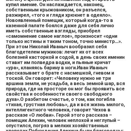
купил имение. Он наслаждается, наконец,
собственным крыжовником, он разъелся,
разжирел, «того и гляди хрюкнет в одеяло».
Новоявленный помещик, который когда-то в
казенной палате боялся даже для себя лично
иметь собственные взгляды, приобрел
«самомнение самое наглое», произносит «одни
только истины и таким тоном, точно министр…».
При этом Николай Иваныч вообразил себя
благодетелем мужиков: лечит их от всех
болезней касторкой и содой, в день своих именин
ставит им полведра водки, и пьяные кричат
«ура», кланяясь барину в ноги.Иван Иваныч
рассказывает о брате с насмешкой, гневом и
тоской. Он говорит: «Человеку нужно не три
аршина земли, не усадьба, а весь земной шар, вся
природа, где на просторе он мог бы проявить все
свойства и особенности своего свободного
духа».О разбитом счастье, о том, как погибла
«тихая, грустная любовь», да и вся жизнь милого,
интеллигентного человека, говорит Чехов в
рассказе «О любви». Герой этого рассказа –
помещик Алехин, человек неплохой и неглупый –
опустился, погряз в мелких хозяйственных
хлопотах.Побуждения Алехина были благородны: