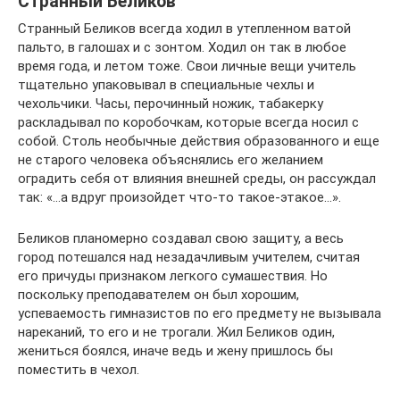
Странный Беликов
Странный Беликов всегда ходил в утепленном ватой
пальто, в галошах и с зонтом. Ходил он так в любое
время года, и летом тоже. Свои личные вещи учитель
тщательно упаковывал в специальные чехлы и
чехольчики. Часы, перочинный ножик, табакерку
раскладывал по коробочкам, которые всегда носил с
собой. Столь необычные действия образованного и еще
не старого человека объяснялись его желанием
оградить себя от влияния внешней среды, он рассуждал
так: «…а вдруг произойдет что-то такое-этакое…».
Беликов планомерно создавал свою защиту, а весь
город потешался над незадачливым учителем, считая
его причуды признаком легкого сумашествия. Но
поскольку преподавателем он был хорошим,
успеваемость гимназистов по его предмету не вызывала
нареканий, то его и не трогали. Жил Беликов один,
жениться боялся, иначе ведь и жену пришлось бы
поместить в чехол.