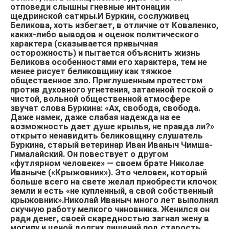
отповеди слышны гневные интонации
щедринской сатиры.И Буркин, сослуживец
Беликова, хоть избегает, в отличие от Коваленко,
каких-либо выводов и оценок политического
характера (сказывается привычная
осторожность) и пытается объяснить жизнь
Беликова особенностями его характера, тем не
менее рисует беликовщину как тяжкое
общественное зло. Приглушенным протестом
против духовного угнетения, затаенной тоской о
чистой, вольной общественной атмосфере
звучат слова Буркина: «Ах, свобода, свобода.
Даже намек, даже слабая надежда на ее
возможность дает душе крылья, не правда ли?»
открыто ненавидить беликовщину слушатель
Буркина, старый ветеринар Иван Иваныч Чимша-
Гималайский. Он повествует о другом
«футлярном человеке» — своем брате Николае
Иваныче («Крыжовник»). Это человек, который
больше всего на свете желал приобрести клочок
земли и есть «не купленный, а свой собственный
крыжовник».Николай Иваныч много лет выполнял
скучную работу мелкого чиновника. Женился он
ради денег, своей скаредностью загнал жену в
могилу и ценой долгих лишений под старость