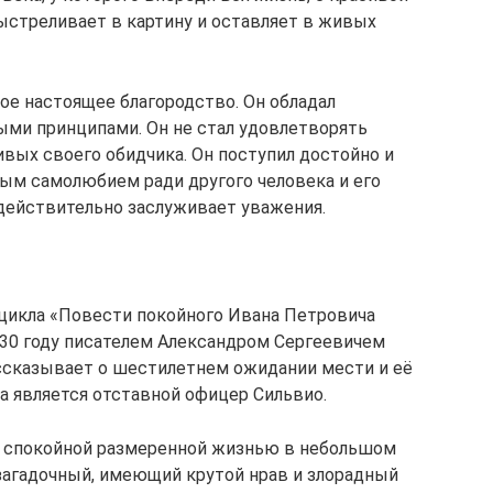
ыстреливает в картину и оставляет в живых
ое настоящее благородство. Он обладал
ми принципами. Он не стал удовлетворять
ивых своего обидчика. Он поступил достойно и
ым самолюбием ради другого человека и его
 действительно заслуживает уважения.
цикла «Повести покойного Ивана Петровича
1830 году писателем Александром Сергеевичем
сказывает о шестилетнем ожидании мести и её
а является отставной офицер Сильвио.
ий спокойной размеренной жизнью в небольшом
 загадочный, имеющий крутой нрав и злорадный