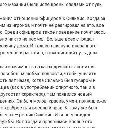
 его мазанки были испещрены следами от пуль.
енил отношение офицеров к Сильвио. Когда за
м из игроков и почти не реагировал на это, все
ло. Среди офицеров такое поведение почиталось
ьвио никто не посмел. Больше всех страдал
хозяину дома. И только накануне внезапного
кровенный разговор, прояснивший суть дела.
ая значимость в глазах других становится
способен на любые подлости, чтобы унизить
сть лет назад, когда Сильвио был гусаром и
ев (как в употреблении спиртного, так и в
рутости» характера), там появился новый
ениях. Он был молод, красив, умен, принадлежал
ю храбрость и веселый нрав. К тому же был
блено» — решил Сильвио. И возненавидел
ужбы. Вот тогда и проявилась вполне его