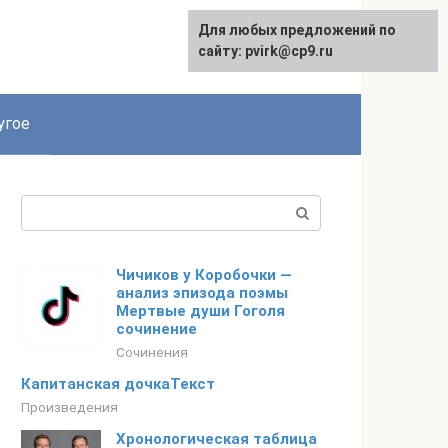
Для любых предложений по
English
сайту: pvirk@cp9.ru
угое
Поиск:
Чичиков у Коробочки —
анализ эпизода поэмы
Мертвые души Гоголя
сочинение
Сочинения
Капитанская дочкаТекст
Произведения
Хронологическая таблица