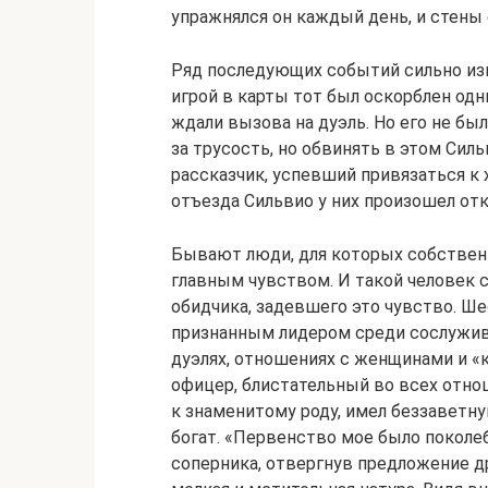
упражнялся он каждый день, и стены
Ряд последующих событий сильно изм
игрой в карты тот был оскорблен одни
ждали вызова на дуэль. Но его не бы
за трусость, но обвинять в этом Сил
рассказчик, успевший привязаться к 
отъезда Сильвио у них произошел от
Бывают люди, для которых собственн
главным чувством. И такой человек 
обидчика, задевшего это чувство. Ше
признанным лидером среди сослуживц
дуэлях, отношениях с женщинами и «к
офицер, блистательный во всех отнош
к знаменитому роду, имел беззаветну
богат. «Первенство мое было поколе
соперника, отвергнув предложение др