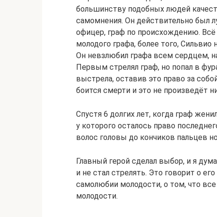
большинству подобных людей качест
самомнения. Он действительно был лу
офицер, граф по происхождению. Всё
молодого графа, более того, Сильвио н
Он невзлюбил графа всем сердцем, на
Первым стрелял граф, но попал в фу
выстрела, оставив это право за собой
боится смерти и это не произведёт ни
Спустя 6 долгих лет, когда граф жени
у которого осталось право последнег
волос головы до кончиков пальцев но
Главный герой сделал выбор, и я дума
и не стал стрелять. Это говорит о ег
самолюбии молодости, о том, что вс
молодости.