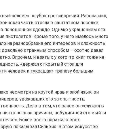
жный человек, клубок противоречий. Рассказчик,
 воинская часть стояла в заштатном поселке.
л в поношенной одежде. Однако украшением его
я пистолетов. Кроме того, у него имелось много
ало на разнообразие его интересов и сложность
я довольно странным способом – охотно давал
ратно. Впрочем, и взятых у кого-то книг тоже не
едность, «держал открытый стол для
яти человек и «украшая» трапезу большим
ако несмотря на крутой нрав и злой язык, он
ицеров, уважавших его за опытность,
венность. Дело в том, что ранее он «служил в
Но никто не знал причины, побудившей его выйти
стечке». Более всего поражало всех
орую показывал Сильвио. В этом искусстве