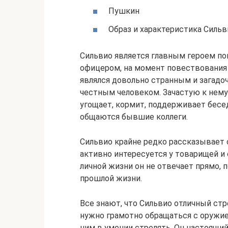
Пушкин
Образ и характеристика Силь
Сильвио является главным героем по
офицером, на момент повествования о
являлся довольно странным и загадо
честным человеком. Зачастую к нему
угощает, кормит, поддерживает бесед
общаются бывшие коллеги.
Сильвио крайне редко рассказывает о
активно интересуется у товарищей и 
личной жизни он не отвечает прямо, п
прошлой жизни.
Все знают, что Сильвио отличный стре
нужно грамотно обращаться с оружие
ним в умении стрелять. Он настоящий