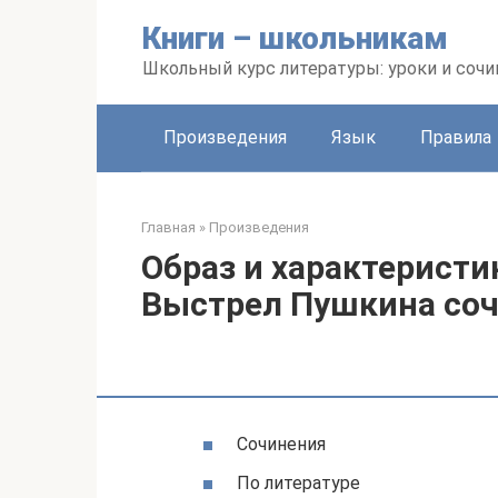
Перейти
Книги – школьникам
к
контенту
Школьный курс литературы: уроки и сочи
Произведения
Язык
Правила
Главная
»
Произведения
Образ и характеристи
Выстрел Пушкина со
Сочинения
По литературе