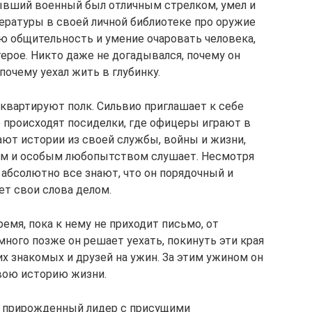
ывший военный был отличным стрелком, умел и
ературы в своей личной библиотеке про оружие
ою общительность и умение очаровать человека,
герое. Никто даже не догадывался, почему он
 почему уехал жить в глубинку.
сквартируют полк. Сильвио приглашает к себе
 происходят посиделки, где офицеры играют в
ают истории из своей службы, войны и жизни,
ем и особым любопытством слушает. Несмотря
абсолютно все знают, что он порядочный и
ет свои слова делом.
емя, пока к нему не приходит письмо, от
много позже он решает уехать, покинуть эти края
х знакомых и друзей на ужин. За этим ужином он
вою историю жизни.
– прирожденный лидер с присущими