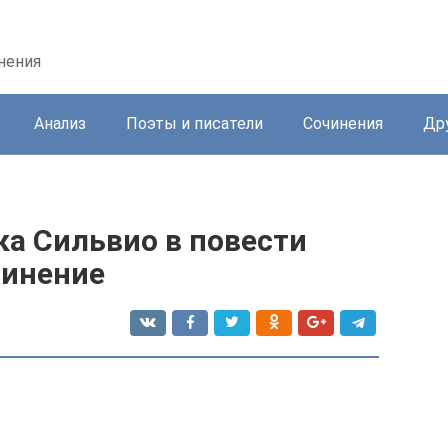
нения
Анализ
Поэты и писатели
Сочинения
Др
ка Сильвио в повести
чинение