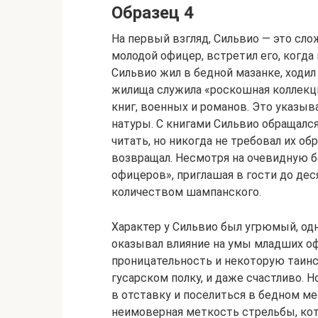
Образец 4
На первый взгляд, Сильвио — это сло
молодой офицер, встретил его, когда
Сильвио жил в бедной мазанке, ходи
жилища служила «роскошная коллекци
книг, военных и романов. Это указыв
натуры. С книгами Сильвио обращалс
читать, но никогда не требовал их об
возвращал. Несмотря на очевидную б
офицеров», приглашая в гости до дес
количеством шампанского.
Характер у Сильвио был угрюмый, одн
оказывал влияние на умы младших оф
проницательность и некоторую таинст
гусарском полку, и даже счастливо. 
в отставку и поселиться в бедном ме
неимоверная меткость стрельбы, кот