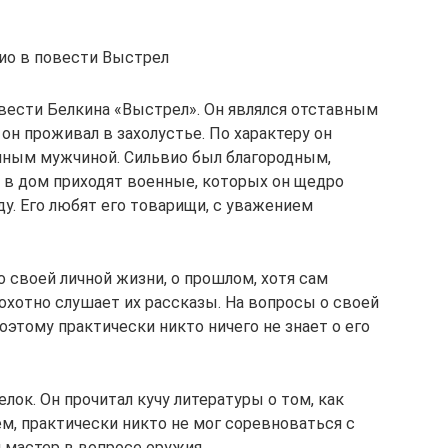
вио в повести Выстрел
вести Белкина «Выстрел». Он являлся отставным
н проживал в захолустье. По характеру он
чным мужчиной. Сильвио был благородным,
 в дом приходят военные, которых он щедро
у. Его любят его товарищи, с уважением
 своей личной жизни, о прошлом, хотя сам
охотно слушает их рассказы. На вопросы о своей
оэтому практически никто ничего не знает о его
лок. Он прочитал кучу литературы о том, как
м, практически никто не мог соревноваться с
 мастер в вопросе оружия.