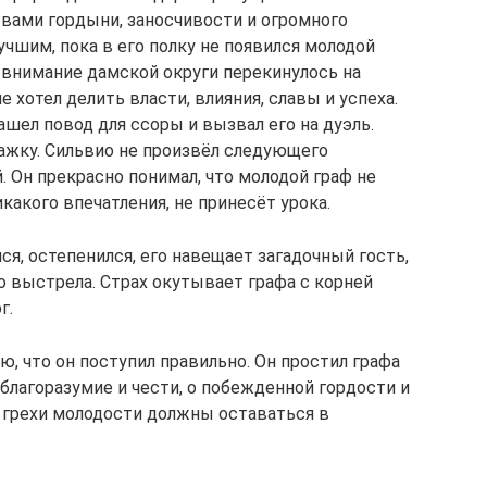
вами гордыни, заносчивости и огромного
чшим, пока в его полку не появился молодой
 внимание дамской округи перекинулось на
е хотел делить власти, влияния, славы и успеха.
шел повод для ссоры и вызвал его на дуэль.
ражку. Сильвио не произвёл следующего
. Он прекрасно понимал, что молодой граф не
какого впечатления, не принесёт урока.
лся, остепенился, его навещает загадочный гость,
о выстрела. Страх окутывает графа с корней
г.
ю, что он поступил правильно. Он простил графа
о благоразумие и чести, о побежденной гордости и
е грехи молодости должны оставаться в