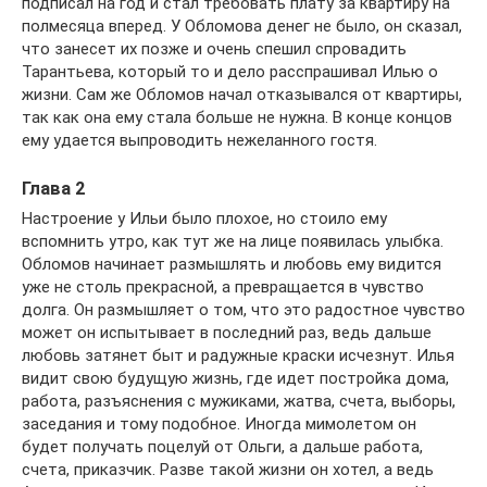
подписал на год и стал требовать плату за квартиру на
полмесяца вперед. У Обломова денег не было, он сказал,
что занесет их позже и очень спешил спровадить
Тарантьева, который то и дело расспрашивал Илью о
жизни. Сам же Обломов начал отказывался от квартиры,
так как она ему стала больше не нужна. В конце концов
ему удается выпроводить нежеланного гостя.
Глава 2
Настроение у Ильи было плохое, но стоило ему
вспомнить утро, как тут же на лице появилась улыбка.
Обломов начинает размышлять и любовь ему видится
уже не столь прекрасной, а превращается в чувство
долга. Он размышляет о том, что это радостное чувство
может он испытывает в последний раз, ведь дальше
любовь затянет быт и радужные краски исчезнут. Илья
видит свою будущую жизнь, где идет постройка дома,
работа, разъяснения с мужиками, жатва, счета, выборы,
заседания и тому подобное. Иногда мимолетом он
будет получать поцелуй от Ольги, а дальше работа,
счета, приказчик. Разве такой жизни он хотел, а ведь