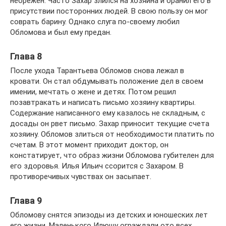
небрежен. Часто Захар злился на хозяина и бранил его в
присутствии посторонних людей. В свою пользу он мог
соврать барину. Однако слуга по-своему любил
Обломова и был ему предан.
Глава 8
После ухода Тарантьева Обломов снова лежал в
кровати. Он стал обдумывать положение дел в своем
имении, мечтать о жене и детях. Потом решил
позавтракать и написать письмо хозяину квартиры.
Содержание написанного ему казалось не складным, с
досады он рвет письмо. Захар приносит текущие счета
хозяину. Обломов злиться от необходимости платить по
счетам. В этот момент приходит доктор, он
констатирует, что образ жизни Обломова губителен для
его здоровья. Илья Ильич ссорится с Захаром. В
противоречивых чувствах он засыпает.
Глава 9
Обломову снятся эпизоды из детских и юношеских лет
его жизни. Маленького Илюшу ограждали ото всех