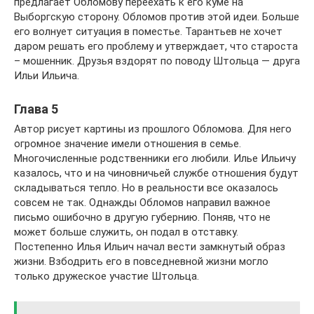
предлагает Обломову переехать к его куме на
Выборгскую сторону. Обломов против этой идеи. Больше
его волнует ситуация в поместье. Тарантьев не хочет
даром решать его проблему и утверждает, что староста
– мошенник. Друзья вздорят по поводу Штольца — друга
Ильи Ильича.
Глава 5
Автор рисует картины из прошлого Обломова. Для него
огромное значение имели отношения в семье.
Многочисленные родственники его любили. Илье Ильичу
казалось, что и на чиновничьей службе отношения будут
складываться тепло. Но в реальности все оказалось
совсем не так. Однажды Обломов направил важное
письмо ошибочно в другую губернию. Поняв, что не
может больше служить, он подал в отставку.
Постепенно Илья Ильич начал вести замкнутый образ
жизни. Взбодрить его в повседневной жизни могло
только дружеское участие Штольца.