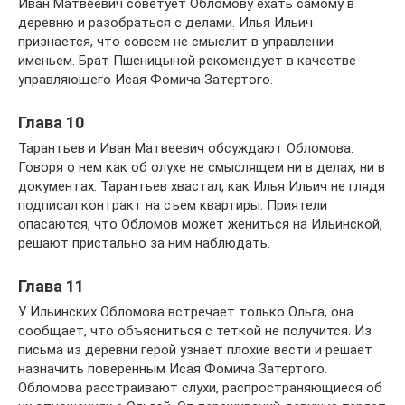
Иван Матвеевич советует Обломову ехать самому в
деревню и разобраться с делами. Илья Ильич
признается, что совсем не смыслит в управлении
именьем. Брат Пшеницыной рекомендует в качестве
управляющего Исая Фомича Затертого.
Глава 10
Тарантьев и Иван Матвеевич обсуждают Обломова.
Говоря о нем как об олухе не смыслящем ни в делах, ни в
документах. Тарантьев хвастал, как Илья Ильич не глядя
подписал контракт на съем квартиры. Приятели
опасаются, что Обломов может жениться на Ильинской,
решают пристально за ним наблюдать.
Глава 11
У Ильинских Обломова встречает только Ольга, она
сообщает, что объясниться с теткой не получится. Из
письма из деревни герой узнает плохие вести и решает
назначить поверенным Исая Фомича Затертого.
Обломова расстраивают слухи, распространяющиеся об