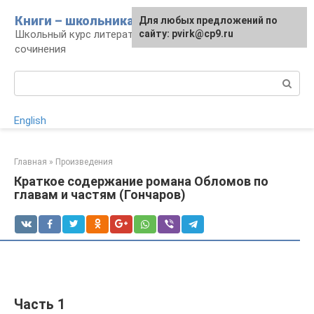
Перейти
Книги – школьникам
Для любых предложений по
к
Школьный курс литературы: уроки и
сайту: pvirk@cp9.ru
контенту
сочинения
Поиск:
English
Главная
»
Произведения
Краткое содержание романа Обломов по
главам и частям (Гончаров)
Часть 1