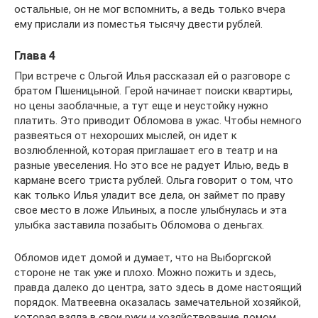
остальные, он не мог вспомнить, а ведь только вчера
ему прислали из поместья тысячу двести рублей.
Глава 4
При встрече с Ольгой Илья рассказал ей о разговоре с
братом Пшеницыной. Герой начинает поиски квартиры,
но цены заоблачные, а тут еще и неустойку нужно
платить. Это приводит Обломова в ужас. Чтобы немного
развеяться от нехороших мыслей, он идет к
возлюбленной, которая приглашает его в театр и на
разные увеселения. Но это все не радует Илью, ведь в
кармане всего триста рублей. Ольга говорит о том, что
как только Илья уладит все дела, он займет по праву
свое место в ложе Ильиных, а после улыбнулась и эта
улыбка заставила позабыть Обломова о деньгах.
Обломов идет домой и думает, что на Выборгской
стороне не так уже и плохо. Можно пожить и здесь,
правда далеко до центра, зато здесь в доме настоящий
порядок. Матвеевна оказалась замечательной хозяйкой,
которая взяла в свои руки и хозяйствование домом