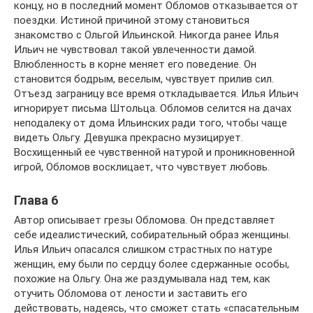
концу, но в последний момент Обломов отказывается от
поездки. Истиной причиной этому становиться
знакомство с Ольгой Ильинской. Никогда ранее Илья
Ильич не чувствовал такой увлеченности дамой.
Влюбленность в корне меняет его поведение. Он
становится бодрым, веселым, чувствует прилив сил.
Отъезд заграницу все время откладывается. Илья Ильич
игнорирует письма Штольца. Обломов селится на дачах
неподалеку от дома Ильинских ради того, чтобы чаще
видеть Ольгу. Девушка прекрасно музицирует.
Восхищенный ее чувственной натурой и проникновенной
игрой, Обломов восклицает, что чувствует любовь.
Глава 6
Автор описывает грезы Обломова. Он представляет
себе идеалистический, собирательный образ женщины.
Илья Ильич опасался слишком страстных по натуре
женщин, ему были по сердцу более сдержанные особы,
похожие на Ольгу. Она же раздумывала над тем, как
отучить Обломова от лености и заставить его
действовать, надеясь, что сможет стать «спасательным