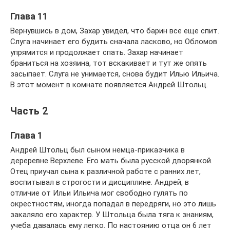
Глава 11
Вернувшись в дом, Захар увидел, что барин все еще спит.
Слуга начинает его будить сначала ласково, но Обломов
упрямится и продолжает спать. Захар начинает
браниться на хозяина, тот вскакивает и тут же опять
засыпает. Слуга не унимается, снова будит Илью Ильича.
В этот момент в комнате появляется Андрей Штольц.
Часть 2
Глава 1
Андрей Штольц был сыном немца-приказчика в
дереревне Верхлеве. Его мать была русской дворянкой.
Отец приучал сына к различной работе с ранних лет,
воспитывал в строгости и дисциплине. Андрей, в
отличие от Ильи Ильича мог свободно гулять по
окрестностям, иногда попадал в передряги, но это лишь
закаляло его характер. У Штольца была тяга к знаниям,
учеба давалась ему легко. По настоянию отца он 6 лет