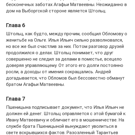
бесконечных заботах Агафьи Матвеевны. Неожиданно в
дом на Выборгской стороне является Штольц.
Глава 6
Штольц, как будто, между прочим, сообщил Обломову о
женитьбе на Ольге. Илья Ильич сильно разволновался,
но все же был счастлив за них. Потом разговор друзей
продолжился о делах. Штольц понимает, что друг
совершенно не следил за делами в поместье, всецело
доверяя управляющему. От этого его долги постоянно
росли, а доходы от имения сокращались. Андрей
догадывается, что Обломов был бессовестно обманут
братом Агафьи Матвеевны.
Глава 7
Пшеницына подписывает документ, что Илья Ильич не
должен ей денег. Штольц оправляется с этой бумагой к
Ивану Матвеевичу и обличает его в мошенничестве. На
службе брата Пшеницыной вынуждают уволиться в
свете вскрывшихся фактов. Разозленный Тарантьев