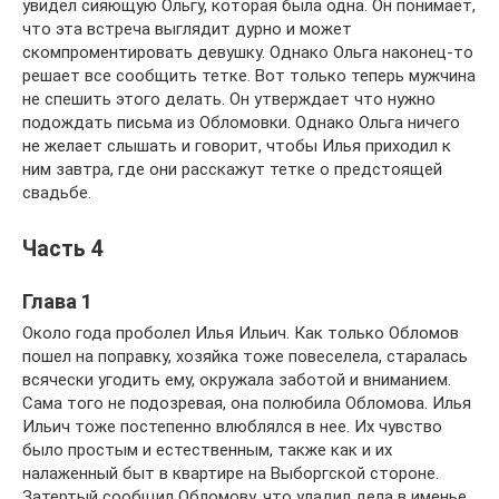
увидел сияющую Ольгу, которая была одна. Он понимает,
что эта встреча выглядит дурно и может
скомпроментировать девушку. Однако Ольга наконец-то
решает все сообщить тетке. Вот только теперь мужчина
не спешить этого делать. Он утверждает что нужно
подождать письма из Обломовки. Однако Ольга ничего
не желает слышать и говорит, чтобы Илья приходил к
ним завтра, где они расскажут тетке о предстоящей
свадьбе.
Часть 4
Глава 1
Около года проболел Илья Ильич. Как только Обломов
пошел на поправку, хозяйка тоже повеселела, старалась
всячески угодить ему, окружала заботой и вниманием.
Сама того не подозревая, она полюбила Обломова. Илья
Ильич тоже постепенно влюблялся в нее. Их чувство
было простым и естественным, также как и их
налаженный быт в квартире на Выборгской стороне.
Затертый сообщил Обломову, что уладил дела в именье.