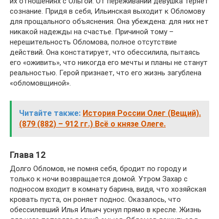
их отношениях с Ольгой. От переживаний девушка теряет
сознание. Придя в себя, Ильинская выходит к Обломову
для прощального объяснения. Она убеждена: для них нет
никакой надежды на счастье. Причиной тому –
нерешительность Обломова, полное отсутствие
действий. Она констатирует, что обессилила, пытаясь
его «оживить», что никогда его мечты и планы не станут
реальностью. Герой признает, что его жизнь загублена
«обломовщиной».
Читайте также:
История России Олег (Вещий).
(879 (882) – 912 гг.) Всё о князе Олеге.
Глава 12
Долго Обломов, не помня себя, бродит по городу и
только к ночи возвращается домой. Утром Захар с
подносом входит в комнату барина, видя, что хозяйская
кровать пуста, он роняет поднос. Оказалось, что
обессилевший Илья Ильич уснул прямо в кресле. Жизнь