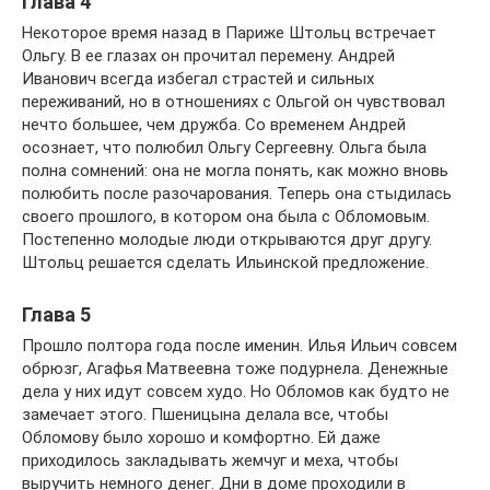
Глава 4
Некоторое время назад в Париже Штольц встречает
Ольгу. В ее глазах он прочитал перемену. Андрей
Иванович всегда избегал страстей и сильных
переживаний, но в отношениях с Ольгой он чувствовал
нечто большее, чем дружба. Со временем Андрей
осознает, что полюбил Ольгу Сергеевну. Ольга была
полна сомнений: она не могла понять, как можно вновь
полюбить после разочарования. Теперь она стыдилась
своего прошлого, в котором она была с Обломовым.
Постепенно молодые люди открываются друг другу.
Штольц решается сделать Ильинской предложение.
Глава 5
Прошло полтора года после именин. Илья Ильич совсем
обрюзг, Агафья Матвеевна тоже подурнела. Денежные
дела у них идут совсем худо. Но Обломов как будто не
замечает этого. Пшеницына делала все, чтобы
Обломову было хорошо и комфортно. Ей даже
приходилось закладывать жемчуг и меха, чтобы
выручить немного денег. Дни в доме проходили в