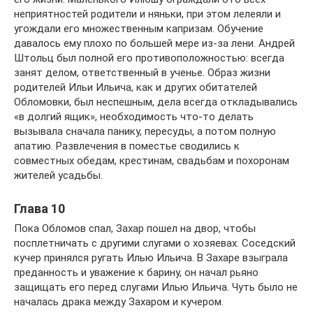
неприятностей родители и няньки, при этом лелеяли и
угождали его множественным капризам. Обучение
давалось ему плохо по большей мере из-за лени. Андрей
Штольц был полной его противоположностью: всегда
занят делом, ответственный в ученье. Образ жизни
родителей Ильи Ильича, как и других обитателей
Обломовки, был неспешным, дела всегда откладывались
«в долгий ящик», необходимость что-то делать
вызывала сначала панику, пересуды, а потом полную
апатию. Развлечения в поместье сводились к
совместных обедам, крестинам, свадьбам и похоронам
жителей усадьбы.
Глава 10
Пока Обломов спал, Захар пошел на двор, чтобы
посплетничать с другими слугами о хозяевах. Соседский
кучер принялся ругать Илью Ильича. В Захаре взыграла
преданность и уважение к барину, он начал рьяно
защищать его перед слугами Илью Ильича. Чуть было не
началась драка между Захаром и кучером.