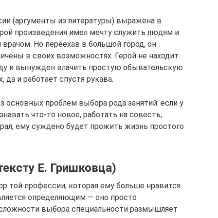
ии (аргументы из литературы) выражена в
ерой произведения имел мечту служить людям и
врачом. Но переехав в большой город, он
ничены в своих возможностях. Герой не находит
аду и вынужден влачить простую обывательскую
, да и работает спустя рукава.
из основных проблем выбора рода занятий: если у
знавать что-то новое, работать на совесть,
брал, ему суждено будет прожить жизнь простого
тексту Е. Гришковца)
р той профессии, которая ему больше нравится.
вляется определяющим — оно просто
 сложности выбора специальности размышляет