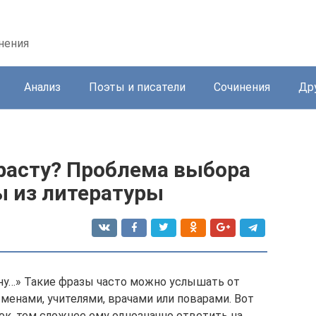
нения
Анализ
Поэты и писатели
Сочинения
Др
ырасту? Проблема выбора
ы из литературы
ану…» Такие фразы часто можно услышать от
менами, учителями, врачами или поварами. Вот
ок, тем сложнее ему однозначно ответить на