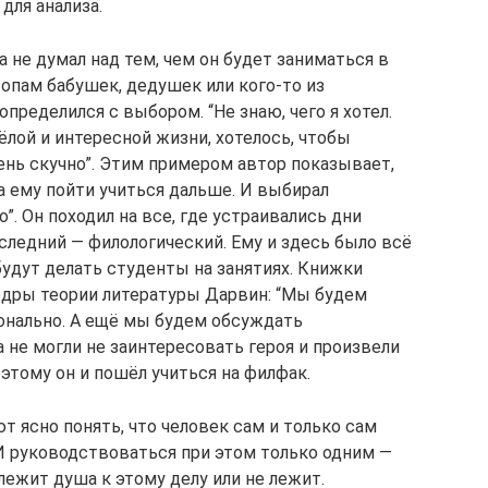
для анализа.
 не думал над тем, чем он будет заниматься в
топам бабушек, дедушек или кого-то из
определился с выбором. “Не знаю, чего я хотел.
лой и интересной жизни, хотелось, чтобы
чень скучно”. Этим примером автор показывает,
да ему пойти учиться дальше. И выбирал
о”. Он походил на все, где устраивались дни
следний — филологический. Ему и здесь было всё
 будут делать студенты на занятиях. Книжки
едры теории литературы Дарвин: “Мы будем
ионально. А ещё мы будем обсуждать
а не могли не заинтересовать героя и произвели
оэтому он и пошёл учиться на филфак.
ют ясно понять, что человек сам и только сам
И руководствоваться при этом только одним —
лежит душа к этому делу или не лежит.