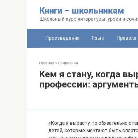
Перейти
Книги – школьникам
к
контенту
Школьный курс литературы: уроки и сочи
Произведения
Язык
Правила
Главная
»
Сочинения
Кем я стану, когда в
профессии: аргумент
«Когда я вырасту, то обязательно ст
детей, которые мечтают быть спортс
только чем старше становится ребен