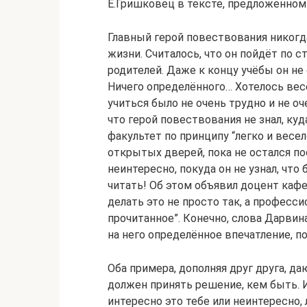
Е.Гришковец в тексте, предложенном 
Главный герой повествования никогда
жизни. Считалось, что он пойдёт по с
родителей. Даже к концу учёбы он не 
Ничего определённого… Хотелось весё
учиться было не очень трудно и не о
что герой повествования не знал, ку
факультет по принципу “легко и весел
открытых дверей, пока не остался по
неинтересно, покуда он не узнал, что
читать! Об этом объявил доцент каф
делать это не просто так, а професс
прочитанное”. Конечно, слова Дарвин
на него определённое впечатление, п
Оба примера, дополняя друг друга, да
должен принять решение, кем быть. 
интересно это тебе или неинтересно, 