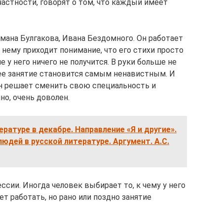
частности, говорят о том, что каждый имеет
мана Булгакова, Ивана Бездомного. Он работает
ему приходит понимание, что его стихи просто
е у него ничего не получится. В руки больше не
нее занятие становится самым ненавистным. И
он решает сменить свою специальность и
но, очень доволен.
ературе в декабре. Направление «Я и другие».
юдей в русской литературе. Аргумент. А.С.
сии. Иногда человек выбирает то, к чему у него
т работать, но рано или поздно занятие