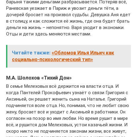
барыня такими деньгами разбрасывается. Потеряв всё,
Раневская уезжает в Париж и увозит деньги тёти, а
дочерей бросает на произвол судьбы. Девушка Аня едет
в столицу, и как сложится её жизнь, где она будет брать
деньги на жизнь – непонятно. Варя уходит в экономки.
Отцы и дети здесь меняются местами.
Читайте также:
«Обломов Илья Ильич как
социально-психологический тип»
М.А. Шолохов «Тихий Дон»
В семье Мелеховых всё держится на власти отца. И
когда Пантелей Прокофьевич узнаёт о связи Григория с
Аксиньей, он решает женить сына на Наталье. Григорий
подчиняется воле отца. Но, понимая, что не любит свою
жену, бросает всё и уходит с Аксиньей в работники. Он
согласен на позор во имя любви. Но время рушит в мире
всё, и рушится дом Мелеховых, устои казачьей жизни. И
скоро никто не подчиняется законам жизни, все живут,