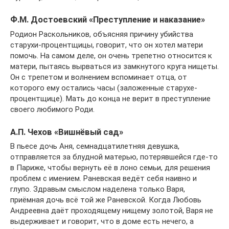
Ф.М. Достоевский «Преступление и наказание»
Родион Раскольников, объясняя причину убийства
старухи-процентщицы, говорит, что он хотел матери
помочь. На самом деле, он очень трепетно относится к
матери, пытаясь вырваться из замкнутого круга нищеты.
Он с трепетом и волнением вспоминает отца, от
которого ему остались часы (заложенные старухе-
процентщице). Мать до конца не верит в преступление
своего любимого Роди.
А.П. Чехов «Вишнёвый сад»
В пьесе дочь Аня, семнадцатилетняя девушка,
отправляется за блудной матерью, потерявшейся где-то
в Париже, чтобы вернуть её в лоно семьи, для решения
проблем с имением. Раневская ведёт себя наивно и
глупо. Здравым смыслом наделена только Варя,
приёмная дочь всё той же Раневской. Когда Любовь
Андреевна даёт проходящему нищему золотой, Варя не
выдерживает и говорит, что в доме есть нечего, а