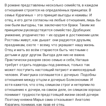
В романе представлены несколько семейств, в каждом
отношения строятся на определённых принципах. В
семье Курагиных – это принцип выгоды и наживы. И
отец, и его дети согласны на любые отношения, лишь бы
они были выгодны, так заключаются браки. Таким же
принципом руководствуется семейство Друбецких:
унижение, угодничество – их орудие в достижении цели.
Ростовы живут, как дышат: они радуются друзьям,
праздникам, охоте – всему, что украшает нашу жизнь.
Отец и мать во всём стараются быть честными с
детьми и друг другом. Выгода для них не важна.
Практически разоряя свою семью и себя, Наташа
требует отдать подводы под раненых, только так
может поступить настоящий патриот и милосердный
человек. И матушка соглашается с дочерью. Подобны
отношения между отцом и дочерью Болконскими. И
хотя кажется, что отец слишком строг и нетерпим по
отношению к дочери, на самом деле, он слишком хорошо
понимает трудности предстоящей жизни своей дочери.
Поэтому княжна Марья сама отказывает Анатолю
Курагину, понимая, как прав её отец.