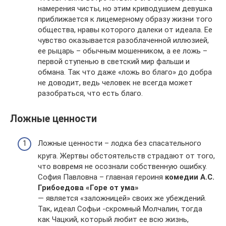
намерения чисты, но этим криводушием девушка
приближается к лицемерному образу жизни того
общества, нравы которого далеки от идеала. Ее
чувство оказывается разоблаченной иллюзией,
ее рыцарь – обычным мошенником, а ее ложь –
первой ступенью в светский мир фальши и
обмана. Так что даже «ложь во благо» до добра
не доводит, ведь человек не всегда может
разобраться, что есть благо.
Ложные ценности
Ложные ценности – лодка без спасательного
круга. Жертвы обстоятельств страдают от того,
что вовремя не осознали собственную ошибку.
София Павловна – главная героиня
комедии А.С.
Грибоедова «Горе от ума»
— является «заложницей» своих же убеждений.
Так, идеал Софьи -скромный Молчалин, тогда
как Чацкий, который любит ее всю жизнь,