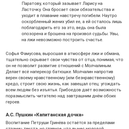
Паратову, который зазывает Ларису на
Ласточку. Она бросает свои обязательства и
уходит в плавание навстречу погибели. Наутро
оскорбленный жених убил ее, а ей осталось лишь
поблагодарить его за это, ведь она была
опозорена и брошена на произвол судьбы. Увы,
на лжи невозможно построить счастье.
Софья Фамусова, выросшая в атмосфере лжи и обмана,
тщательно скрывает свои чувства от отца, понимая, что
он не позволит развитие отношений с Молчалиным.
Делает всё наперекор батюшке. Молчалин напротив
верен своему нравственному (или безнравственному)
кредо, строит свою жизнь, как завещал отец: угождать
всем людям без изъятья. Грибоедов даёт возможность
поразмыслить читателю над завтрашним днём обоих
героев.
А.С. Пушкин «Капитанская дочка»
Воспитание Петруши Гринёва остаётся за пределами
страниц текста, но главное, что вынес молодой