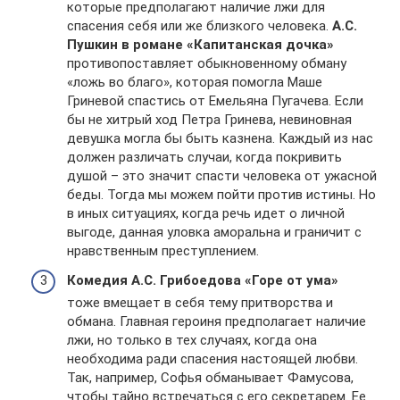
которые предполагают наличие лжи для
спасения себя или же близкого человека.
А.С.
Пушкин в романе «Капитанская дочка»
противопоставляет обыкновенному обману
«ложь во благо», которая помогла Маше
Гриневой спастись от Емельяна Пугачева. Если
бы не хитрый ход Петра Гринева, невиновная
девушка могла бы быть казнена. Каждый из нас
должен различать случаи, когда покривить
душой – это значит спасти человека от ужасной
беды. Тогда мы можем пойти против истины. Но
в иных ситуациях, когда речь идет о личной
выгоде, данная уловка аморальна и граничит с
нравственным преступлением.
Комедия А.С. Грибоедова «Горе от ума»
тоже вмещает в себя тему притворства и
обмана. Главная героиня предполагает наличие
лжи, но только в тех случаях, когда она
необходима ради спасения настоящей любви.
Так, например, Софья обманывает Фамусова,
чтобы тайно встречаться с его секретарем. Ее