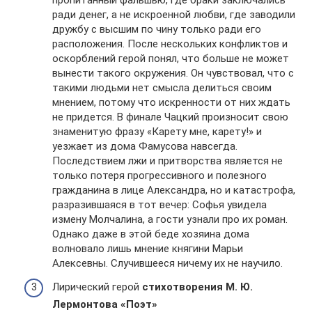
пропитанный фальшью, где браки заключались
ради денег, а не искроенной любви, где заводили
дружбу с высшим по чину только ради его
расположения. После нескольких конфликтов и
оскорблений герой понял, что больше не может
вынести такого окружения. Он чувствовал, что с
такими людьми нет смысла делиться своим
мнением, потому что искренности от них ждать
не придется. В финале Чацкий произносит свою
знаменитую фразу «Карету мне, карету!» и
уезжает из дома Фамусова навсегда.
Последствием лжи и притворства является не
только потеря прогрессивного и полезного
гражданина в лице Александра, но и катастрофа,
разразившаяся в тот вечер: Софья увидела
измену Молчалина, а гости узнали про их роман.
Однако даже в этой беде хозяина дома
волновало лишь мнение княгини Марьи
Алексевны. Случившееся ничему их не научило.
Лирический герой
стихотворения М. Ю.
Лермонтова «Поэт»