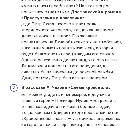
именно в нем преобладает? На этот вопрос
попытался ответить Ф.
Достоевский в романе
«Преступление и наказание»
, где Петр Лужин просто играет роль
«порядочного человека», тогда как на самом
деле он «низок и гадок». Его желание
посвататься на Дуне объясняется не «любовью»,
а желанием иметь податливую жену, которая
будет благоговеть перед каждым его словом.
Однако он усиленно делает вид, что это не так.
Лицемерие и подлость в его поведении, к
счастью, были замечены до роковой ошибки
Дуни, поэтому Петр был изгнан с позором.
В рассказе А. Чехова «Слезы крокодила»
мы можем увидеть и лицемерие, и двуличие.
Главный герой – Поликарп Иудин – «страдает»
от несправедливости жизни бедных людей,
тогда как сам обдирает их до последней нитки.
«Крокодиловы слезы» — устойчивое выражение,
которое означает горе неискреннего человека,