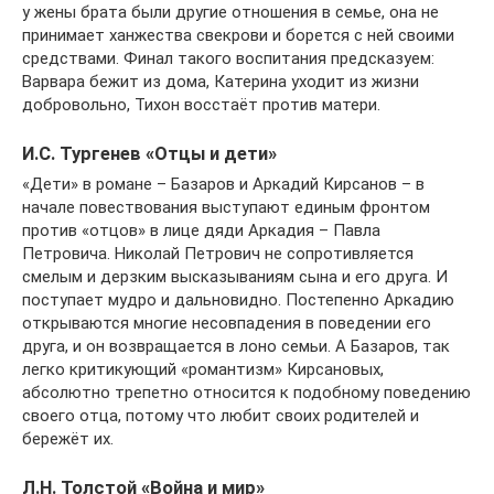
у жены брата были другие отношения в семье, она не
принимает ханжества свекрови и борется с ней своими
средствами. Финал такого воспитания предсказуем:
Варвара бежит из дома, Катерина уходит из жизни
добровольно, Тихон восстаёт против матери.
И.С. Тургенев «Отцы и дети»
«Дети» в романе – Базаров и Аркадий Кирсанов – в
начале повествования выступают единым фронтом
против «отцов» в лице дяди Аркадия – Павла
Петровича. Николай Петрович не сопротивляется
смелым и дерзким высказываниям сына и его друга. И
поступает мудро и дальновидно. Постепенно Аркадию
открываются многие несовпадения в поведении его
друга, и он возвращается в лоно семьи. А Базаров, так
легко критикующий «романтизм» Кирсановых,
абсолютно трепетно относится к подобному поведению
своего отца, потому что любит своих родителей и
бережёт их.
Л.Н. Толстой «Война и мир»