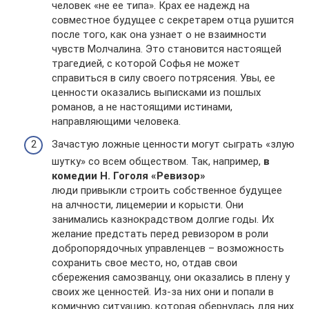
человек «не ее типа». Крах ее надежд на
совместное будущее с секретарем отца рушится
после того, как она узнает о не взаимности
чувств Молчалина. Это становится настоящей
трагедией, с которой Софья не может
справиться в силу своего потрясения. Увы, ее
ценности оказались выписками из пошлых
романов, а не настоящими истинами,
направляющими человека.
Зачастую ложные ценности могут сыграть «злую
шутку» со всем обществом. Так, например,
в
комедии Н. Гоголя «Ревизор»
люди привыкли строить собственное будущее
на алчности, лицемерии и корысти. Они
занимались казнокрадством долгие годы. Их
желание предстать перед ревизором в роли
добропорядочных управленцев – возможность
сохранить свое место, но, отдав свои
сбережения самозванцу, они оказались в плену у
своих же ценностей. Из-за них они и попали в
комичную ситуацию, которая обернулась для них