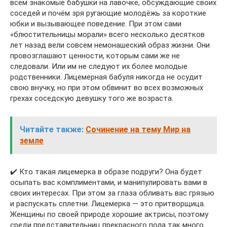
всем знакомые бабушки на лавочке, обсуждающие своих
соседей и почём зря ругающие молодёжь за короткие
юбки и вызывающее поведение. При этом сами
«блюстительницы морали» всего несколько десятков
лет назад вели совсем немонашеский образ жизни. Они
провозглашают ценности, которым сами же не
следовали. Или им не следуют их более молодые
родственники. Лицемерная бабуля никогда не осудит
свою внучку, но при этом обвинит во всех возможных
грехах соседскую девушку того же возраста.
Читайте также:
Сочинение на тему Мир на
земле
✔️ Кто такая лицемерка в образе подруги? Она будет
осыпать вас комплиментами, и манипулировать вами в
своих интересах. При этом за глаза обливать вас грязью
и распускать сплетни. Лицемерка — это притворщица.
Женщины по своей природе хорошие актрисы, поэтому
среди представительниц прекрасного пола так много