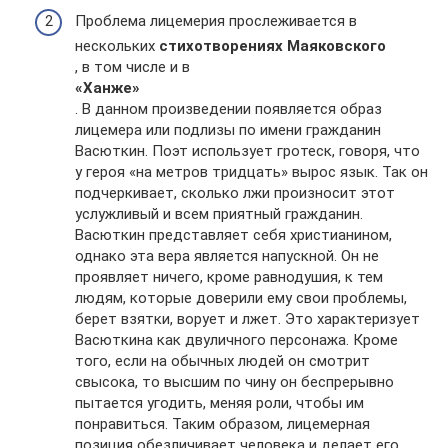
Проблема лицемерия прослеживается в
нескольких
стихотворениях Маяковского
, в том числе и в
«Ханже»
. В данном произведении появляется образ
лицемера или подлизы по имени гражданин
Васюткин. Поэт использует гротеск, говоря, что
у героя «на метров тридцать» вырос язык. Так он
подчеркивает, сколько лжи произносит этот
услужливый и всем приятный гражданин.
Васюткин представляет себя христианином,
однако эта вера является напускной. Он не
проявляет ничего, кроме равнодушия, к тем
людям, которые доверили ему свои проблемы,
берет взятки, ворует и лжет. Это характеризует
Васюткина как двуличного персонажа. Кроме
того, если на обычных людей он смотрит
свысока, то высшим по чину он беспрерывно
пытается угодить, меняя роли, чтобы им
понравиться. Таким образом, лицемерная
позиция обезличивает человека и делает его