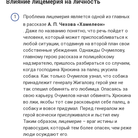
Влияние лицемерия на личность
Проблема лицемерия является одной из главных
в рассказе
А. П. Чехова «Хамелеон»
. Даже по названию понятно, что речь пойдет о
человеке, который может приспосабливаться к
любой ситуации, отодвинув на второй план свои
собственные убеждения. Однажды Очумелову,
главному герою рассказа и полицейскому
надзирателю, пришлось разбираться со случаем,
когда господина Хрюкина за палец укусила
собака. Как только Очумелов узнал, что собака
принадлежит генералу Жигалову, герой уже не
так спешил обвинять его любимца. Опасаясь за
свою карьеру, Очумелов начал обвинять Хрюкина
во лжи, якобы тот сам расковырял себе палец, а
собаку и вовсе придумал. Перед генералом же
герой всячески прислуживался и льстил ему.
Таким образом, лицемерие – враг истины и
правосудия, который тем более опасен, чем реже
люди осуждают его.