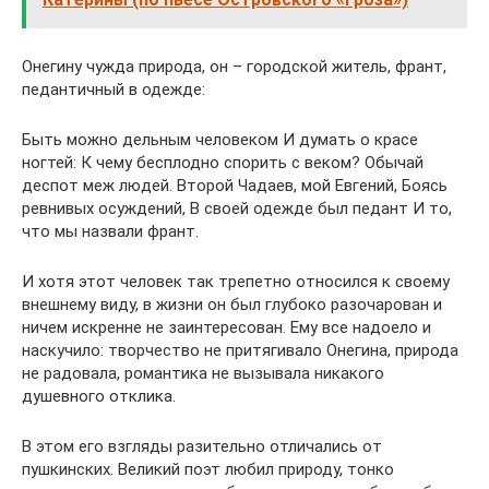
Онегину чужда природа, он – городской житель, франт,
педантичный в одежде:
Быть можно дельным человеком И думать о красе
ногтей: К чему бесплодно спорить с веком? Обычай
деспот меж людей. Второй Чадаев, мой Евгений, Боясь
ревнивых осуждений, В своей одежде был педант И то,
что мы назвали франт.
И хотя этот человек так трепетно относился к своему
внешнему виду, в жизни он был глубоко разочарован и
ничем искренне не заинтересован. Ему все надоело и
наскучило: творчество не притягивало Онегина, природа
не радовала, романтика не вызывала никакого
душевного отклика.
В этом его взгляды разительно отличались от
пушкинских. Великий поэт любил природу, тонко