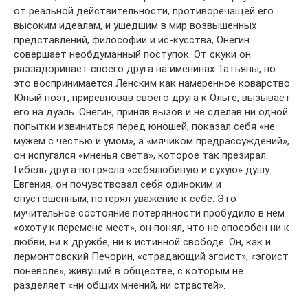
от реальной действительности, противоречащей его
высоким идеалам, и ушедшим в мир возвышенных
представлений, философии и ис-кусства, Онегин
совершает необдуманный поступок. От скуки он
раззадоривает своего друга на именинах Татьяны, но
это воспринимается Ленским как намеренное коварство.
Юный поэт, приревновав своего друга к Ольге, вызывает
его на дуэль. Онегин, приняв вызов и не сделав ни одной
попытки извиниться перед юношей, показал себя «не
мужем с честью и умом», а «мячиком предрассуждений»,
он испугался «мненья света», которое так презирал.
Гибель друга потрясла «себялюбивую и сухую» душу
Евгения, он почувствовал себя одиноким и
опустошенным, потерял уважение к себе. Это
мучительное состояние потерянности пробудило в нем
«охоту к перемене мест», он понял, что не способен ни к
любви, ни к дружбе, ни к истинной свободе. Он, как и
лермонтовский Печорин, «страдающий эгоист», «эгоист
поневоле», живущий в обществе, с которым не
разделяет «ни общих мнений, ни страстей».