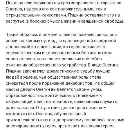
Показав всю сложность и противоречивость характера
Онегина, наделив его как положительными, так и
отрицательными качествами, Пушкин оставляет его на
распутье, в поисках смысла жизни и священной свободы.
Таким образом, в романе ставится важнейший вопрос
эпохи: по какому пути идти просвещенной передовой
дворянской интеллигенции, которая порывает с
невежественным и консервативным большинством
своего класса, но не знает реальных способов
изменения общественного устройства. В лице Онегина
Пушкин запечатлел драматическую судьбу лучших
людей времени, чья общественная роль стала
снижаться после поражения декабристов. Из общей
массы дворян Онегин выделяется своим умом,
образованностью, критическим отношением к
окружающей действительности, нежеланием служить
ради карьеры. Отсутствие дела и цели в жизни –
«недостаток» Онегина, обусловленный
принадлежностью его к дворянскому сословию, поэтому
разочарованность героя предстает как характерное