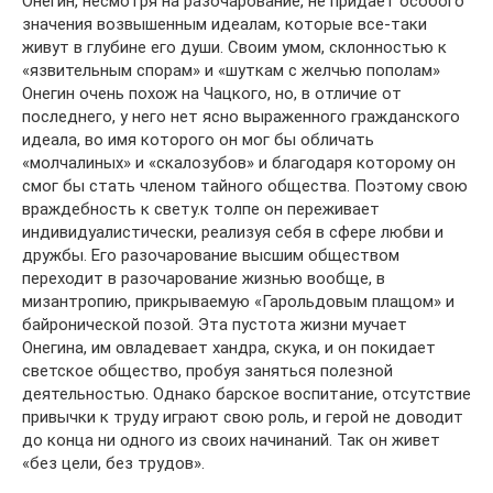
Онегин, несмотря на разочарование, не придает особого
значения возвышенным идеалам, которые все-таки
живут в глубине его души. Своим умом, склонностью к
«язвительным спорам» и «шуткам с желчью пополам»
Онегин очень похож на Чацкого, но, в отличие от
последнего, у него нет ясно выраженного гражданского
идеала, во имя которого он мог бы обличать
«молчалиных» и «скалозубов» и благодаря которому он
смог бы стать членом тайного общества. Поэтому свою
враждебность к свету.к толпе он переживает
индивидуалистически, реализуя себя в сфере любви и
дружбы. Его разочарование высшим обществом
переходит в разочарование жизнью вообще, в
мизантропию, прикрываемую «Гарольдовым плащом» и
байронической позой. Эта пустота жизни мучает
Онегина, им овладевает хандра, скука, и он покидает
светское общество, пробуя заняться полезной
деятельностью. Однако барское воспитание, отсутствие
привычки к труду играют свою роль, и герой не доводит
до конца ни одного из своих начинаний. Так он живет
«без цели, без трудов».