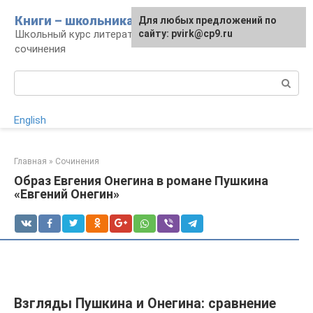
Перейти
Книги – школьникам
Для любых предложений по
к
Школьный курс литературы: уроки и
сайту: pvirk@cp9.ru
контенту
сочинения
Поиск:
English
Главная
»
Сочинения
Образ Евгения Онегина в романе Пушкина
«Евгений Онегин»
Взгляды Пушкина и Онегина: сравнение