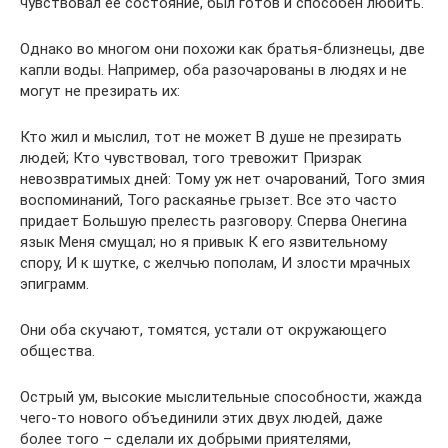
чувствовал ее состояние, был готов и способен любить.
Однако во многом они похожи как братья-близнецы, две
капли воды. Например, оба разочарованы в людях и не
могут не презирать их:
Кто жил и мыслил, тот не может В душе не презирать
людей; Кто чувствовал, того тревожит Призрак
невозвратимых дней: Тому уж нет очарований, Того змия
воспоминаний, Того раскаянье грызет. Все это часто
придает Большую прелесть разговору. Сперва Онегина
язык Меня смущал; но я привык К его язвительному
спору, И к шутке, с желчью пополам, И злости мрачных
эпиграмм.
Они оба скучают, томятся, устали от окружающего
общества.
Острый ум, высокие мыслительные способности, жажда
чего-то нового объединили этих двух людей, даже
более того – сделали их добрыми приятелями,