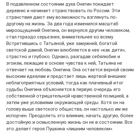
В подавленном состоянии духа Онегин покидает
деревню и начинает странствовать по России. Эти
странствия дают ему возможность взглянуть по-
другому на жизнь. За два года изменился масштаб
мироощущений Онегина, он вернулся другим человеком,
стал гораздо серьезнее, внимательнее ко всему.
Встретившись с Татьяной, уже замужней, богатой
светской дамой, Онегин влюбляется в нее «как дитя»,
страстно и глубоко. Однако, разгадав себялюбие и
эгоизм, лежащие в основе чувства к ней, Татьяна не
отвечает на любовь Онегина. Она остается верной своим
высоким идеалам и предстает лишь жертвой внешних
неблагоприятных условий, тогда как плачевный итог
судьбы Онегина объясняется в первую очередь его
собственной отрицательной нравственной позицией, а
затем уже условиями окружающей среды. Хотя он на
голову выше светского общества, он настолько им же
испорчен. Преодолеть это влияние, начать другую, более
достойную и осмысленную жизнь он не в состоянии. Все
это делает героя Пушкина «лишним человеком».