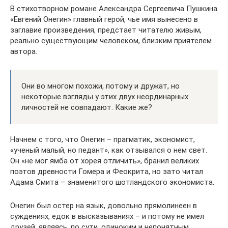
В стихотворном романе Александра Сергеевича Пушкина
«Евгений Онегин» главный герой, чье имя вынесено в
заглавие произведения, предстает читателю живым,
реально существующим человеком, близким приятелем
автора.
Они во многом похожи, потому и дружат, но
некоторые взгляды у этих двух неординарных
личностей не совпадают. Какие же?
Начнем с того, что Онегин – прагматик, экономист,
«ученый малый, но педант», как отзывался о нем свет.
Он «не мог ямба от хорея отличить», бранил великих
поэтов древности Гомера и Феокрита, но зато читал
Адама Смита – знаменитого шотландского экономиста.
Онегин был остер на язык, довольно прямолинеен в
суждениях, едок в высказываниях – и потому не имел
друзей, являясь, по сути, одиноким и непонятным.