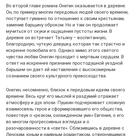
Во второй главе романа Онегин оказывается в деревне.
Он, по примеру многих передовых людей своего времени,
поступает гуманно по отношению к своим крестьянам,
заменив барщину оброком. Но и там он продолжает
мучиться от скуки и ощущения пустоты жизни. В
деревне он встречает Татьяну – воспитанную,
благородную, чуткую девушку, которая так страстно и
искренне полюбила его. Однако мимо этого святого
чувства любви Онегин проходит с мертвым сердцем. В
ответ на искреннее признание простодушной уездной
барышни он дает ей наставления с высокомерным
сознанием своего культурного превосходства.
Онегин, несомненно, близок к передовым идеям своего
времени. Весь круг его мыслей и раздумий отражает
атмосферу и дух эпохи. Пушкин подчеркивает сложную
взаимосвязь героя и сформировавшего его общества,
повествуя о «резком, охлажденном уме» Евгения, о его
во многом прогрессивных взглядах и о
разочарованности в «свете». Сблизившись в деревне с
Ленским, юным и наивным романтиком, отвернувшимся