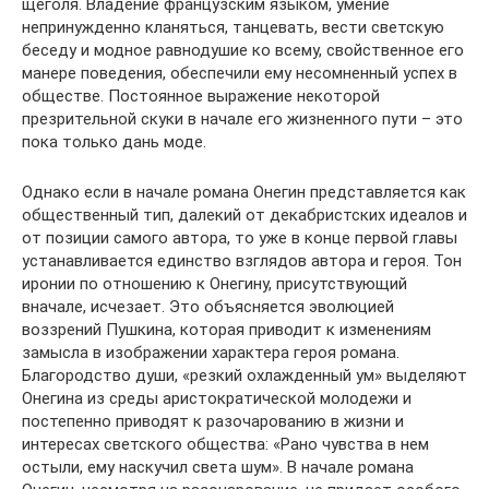
щеголя. Владение французским языком, умение
непринужденно кланяться, танцевать, вести светскую
беседу и модное равнодушие ко всему, свойственное его
манере поведения, обеспечили ему несомненный успех в
обществе. Постоянное выражение некоторой
презрительной скуки в начале его жизненного пути – это
пока только дань моде.
Однако если в начале романа Онегин представляется как
общественный тип, далекий от декабристских идеалов и
от позиции самого автора, то уже в конце первой главы
устанавливается единство взглядов автора и героя. Тон
иронии по отношению к Онегину, присутствующий
вначале, исчезает. Это объясняется эволюцией
воззрений Пушкина, которая приводит к изменениям
замысла в изображении характера героя романа.
Благородство души, «резкий охлажденный ум» выделяют
Онегина из среды аристократической молодежи и
постепенно приводят к разочарованию в жизни и
интересах светского общества: «Рано чувства в нем
остыли, ему наскучил света шум». В начале романа