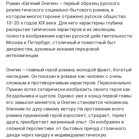
Роман «Евгений Онегин» – первый образец русского
реалистического социально-бытового романа, в
котором многосторонне отражено русское общество
10–20-х годов XIX века. Для него характерны глубина
раскрытия типических характеров в их эволюции,
полнота изображения картин русской действительности:
Москва и Петербург, столичный и поместный быт
дворянства, духовные искания передовой
интеллигенции.
Онегин – главный герой романа, молодой франт, богатый
наследник. Он показан в романе как человек с очень
сложным и противоречивым характером. Первоначально
Пушкин хотел сатирически изобразить своего героя как
бездельника и щеголя. Однако уже к концу первой главы
его замысел меняется, и Онегин становится человеком,
близким по духу самому автору. На протяжении всего
романа пушкинский герой взрослеет, страдает, теряет
друга, приобретает жизненный опыт. Он изображен в
сложной перспективе: от бытовых причуд столичного
денди через хандру и индивидуалистическую