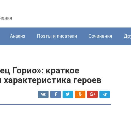
нения
Анализ
Поэты и писатели
Сочинения
Др
ец Горио»: краткое
 характеристика героев