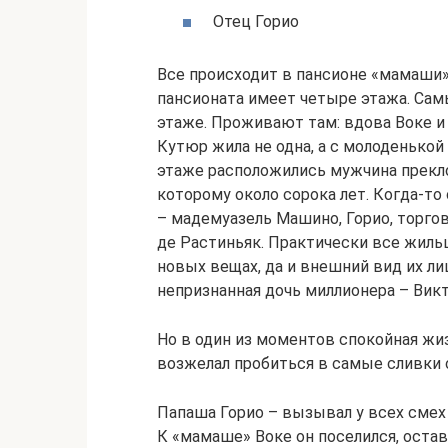
Отец Горио
Все происходит в пансионе «мамаши».
пансионата имеет четыре этажа. Са
этаже. Проживают там: вдова Воке и
Кутюр жила не одна, а с молоденько
этаже расположились мужчина прекло
которому около сорока лет. Когда-то
– мадемуазель Машино, Горио, торг
де Растиньяк. Практически все жильц
новых вещах, да и внешний вид их ли
непризнанная дочь миллионера – Викт
Но в один из моментов спокойная жи
возжелал пробиться в самые сливки 
Папаша Горио – вызывал у всех смех 
К «мамаше» Воке он поселился, остав