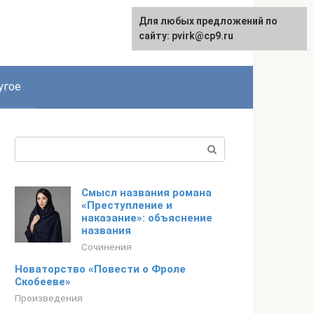
Для любых предложений по
English
сайту: pvirk@cp9.ru
угое
Поиск:
Смысл названия романа
«Преступление и
наказание»: объяснение
названия
Сочинения
Новаторство «Повести о Фроле
Скобееве»
Произведения