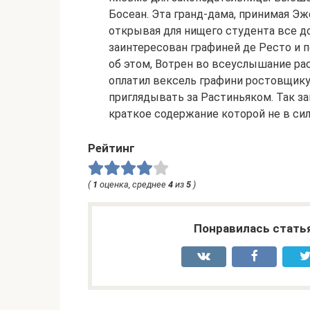
Босеан. Эта гранд-дама, принимая Эж
открывая для нищего студента все д
заинтересован графиней де Ресто и п
об этом, Вотрен во всеуслышание ра
оплатил вексель графини ростовщику
приглядывать за Растиньяком. Так за
краткое содержание которой не в си
Рейтинг
(
1
оценка, среднее
4
из
5
)
Понравилась стать