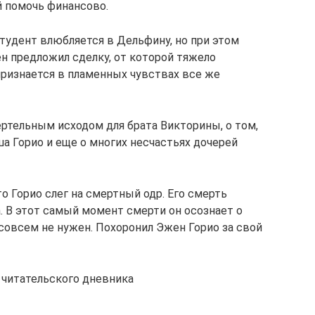
 помочь финансово.
тудент влюбляется в Дельфину, но при этом
н предложил сделку, от которой тяжело
признается в пламенных чувствах все же
ертельным исходом для брата Викторины, о том,
ша Горио и еще о многих несчастьях дочерей
о Горио слег на смертный одр. Его смерть
. В этот самый момент смерти он осознает о
м совсем не нужен. Похоронил Эжен Горио за свой
 читательского дневника