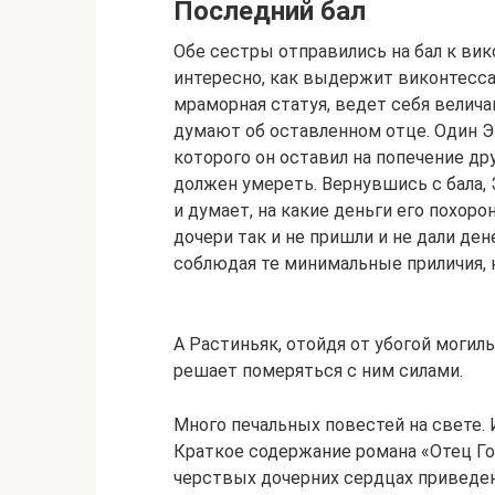
Последний бал
Обе сестры отправились на бал к вик
интересно, как выдержит виконтесса 
мраморная статуя, ведет себя велича
думают об оставленном отце. Один Э
которого он оставил на попечение дру
должен умереть. Вернувшись с бала,
и думает, на какие деньги его похоро
дочери так и не пришли и не дали де
соблюдая те минимальные приличия, 
А Растиньяк, отойдя от убогой могил
решает померяться с ним силами.
Много печальных повестей на свете. И
Краткое содержание романа «Отец Го
черствых дочерних сердцах приведе