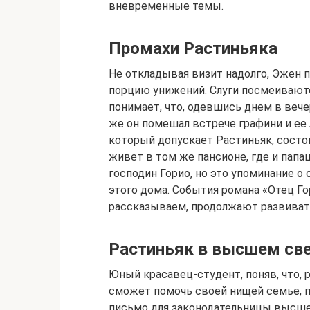
вневременные темы.
Промахи Растиньяка
Не откладывая визит надолго, Эжен п
порцию унижений. Слуги посмеиваютс
понимает, что, одевшись днем в веч
же он помешал встрече графини и ее
который допускает Растиньяк, состои
живет в том же пансионе, где и папаш
господин Горио, но это упоминание о
этого дома. События романа «Отец Г
рассказываем, продолжают развиват
Растиньяк в высшем св
Юный красавец-студент, поняв, что, р
сможет помочь своей нищей семье, 
письмо для законодательницы высше