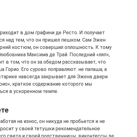
риходит в дом графини де Ресто. И получает
я над тем, что он пришел пешком. Сам Эжен
ерний костюм, он совершил оплошность. К тому
 любовника Максима де Трай. Последний «ляп»,
т в том, что он за обедом рассказывает, что
а Горио. Его сурово поправляют: не папаша, а
 старике навсегда закрывает для Эжена двери
орио», краткое содержание которого мы
ься в ускоренном темпе.
ете
аботая на износ, он никуда не пробьется и не
просит у своей тетушки рекомендательное
го света и своей родственницы, виконтессы де