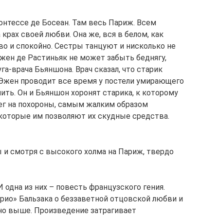
онтессе де Босеан. Там весь Париж. Всем
крах своей любви. Она же, вся в белом, как
во и спокойно. Сестры танцуют и нисколько не
жен де Растиньяк не может забыть беднягу,
га-врача Бьяншона. Врач сказал, что старик
 Эжен проводит все время у постели умирающего
нить. Он и Бьяншон хоронят старика, к которому
нег на похороны, самым жалким образом
которые им позволяют их скудные средства.
ы и смотря с высокого холма на Париж, твердо
 одна из них – повесть французского гения.
рио» Бальзака о беззаветной отцовской любви и
но выше. Произведение затрагивает