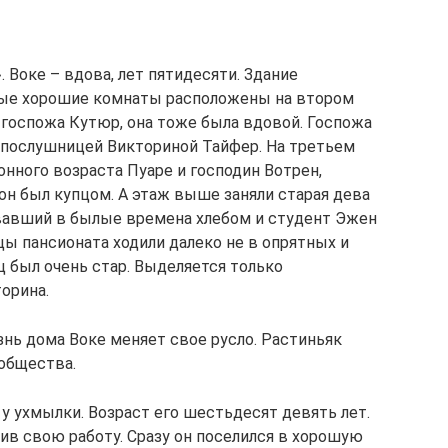
 Воке – вдова, лет пятидесяти. Здание
мые хорошие комнаты расположены на втором
 госпожа Кутюр, она тоже была вдовой. Госпожа
й послушницей Викториной Тайфер. На третьем
нного возраста Пуаре и господин Вотрен,
 он был купцом. А этаж выше заняли старая дева
овавший в былые времена хлебом и студент Эжен
ы пансионата ходили далеко не в опрятных и
ц был очень стар. Выделяется только
орина.
знь дома Воке меняет свое русло. Растиньяк
общества.
у ухмылки. Возраст его шестьдесят девять лет.
ив свою работу. Сразу он поселился в хорошую