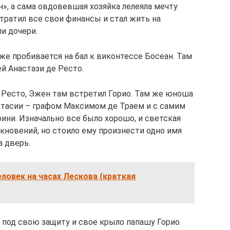
н», а сама овдовевшая хозяйка лелеяла мечту
стратил все свои финансы и стал жить на
и дочери.
же пробивается на бал к виконтессе Босеан. Там
й Анастази де Ресто.
 Ресто, Эжен там встретил Горио. Там же юноша
стасии – графом Максимом де Траем и с самим
ини. Изначально все было хорошо, и светская
ткновений, но стоило ему произнести одно имя
а дверь.
еловек на часах Лескова (краткая
 под свою защиту и свое крыло папашу Горио.