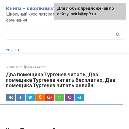
Перейти
Книги – школьникам
Для любых предложений по
к
Школьный курс литературы: уроки и
сайту: pvirk@cp9.ru
контенту
сочинения
Поиск:
English
Главная
»
Произведения
Два помещика Тургенев читать, Два
помещика Тургенев читать бесплатно, Два
помещика Тургенев читать онлайн