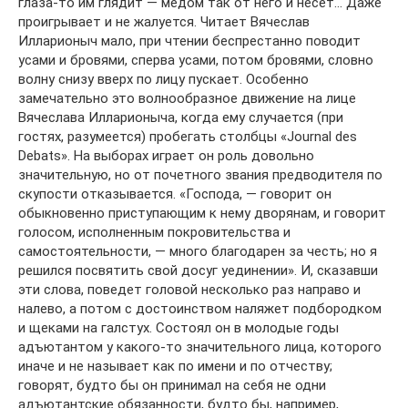
глаза-то им глядит — медом так от него и несет… Даже
проигрывает и не жалуется. Читает Вячеслав
Илларионыч мало, при чтении беспрестанно поводит
усами и бровями, сперва усами, потом бровями, словно
волну снизу вверх по лицу пускает. Особенно
замечательно это волнообразное движение на лице
Вячеслава Илларионыча, когда ему случается (при
гостях, разумеется) пробегать столбцы «Journal des
Debats». На выборах играет он роль довольно
значительную, но от почетного звания предводителя по
скупости отказывается. «Господа, — говорит он
обыкновенно приступающим к нему дворянам, и говорит
голосом, исполненным покровительства и
самостоятельности, — много благодарен за честь; но я
решился посвятить свой досуг уединении». И, сказавши
эти слова, поведет головой несколько раз направо и
налево, а потом с достоинством наляжет подбородком
и щеками на галстух. Состоял он в молодые годы
адъютантом у какого-то значительного лица, которого
иначе и не называет как по имени и по отчеству;
говорят, будто бы он принимал на себя не одни
адъютантские обязанности, будто бы, например,