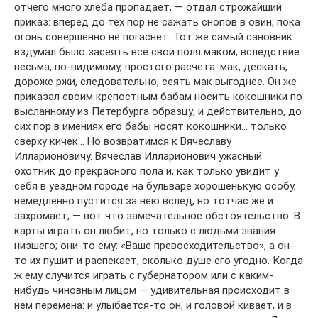
отчего много хлеба пропадает, — отдал строжайший
приказ: вперед до тех пор не сажать снопов в овин, пока
огонь совершенно не погаснет. Тот же самый сановник
вздумал было засеять все свои поля маком, вследствие
весьма, по-видимому, простого расчета: мак, дескать,
дороже ржи, следовательно, сеять мак выгоднее. Он же
приказал своим крепостным бабам носить кокошники по
высланному из Петербурга образцу; и действительно, до
сих пор в имениях его бабы носят кокошники… только
сверху кичек… Но возвратимся к Вячеславу
Илларионовичу. Вячеслав Илларионович ужасный
охотник до прекрасного пола и, как только увидит у
себя в уездном городе на бульваре хорошенькую особу,
немедленно пустится за нею вслед, но тотчас же и
захромает, — вот что замечательное обстоятельство. В
карты играть он любит, но только с людьми звания
низшего; они-то ему: «Ваше превосходительство», а он-
то их пушит и распекает, сколько душе его угодно. Когда
ж ему случится играть с губернатором или с каким-
нибудь чиновным лицом — удивительная происходит в
нем перемена: и улыбается-то он, и головой кивает, и в