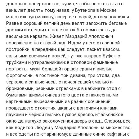
довольно поверхностно; купил, чтобы не отстать от
века, лет десять тому назад, у Бутенопа в Москве
молотильную машину, запер ее в сарай, да и успокоился.
Разве в хороший летний день велят заложить беговые
дрожки и съездит в поле на хлеба посмотреть да
васильков нарвать. Живет Мардарий Аполлоныч
совершенно на старый лад. И дом у него старинной
постройки: в передней, как следует, пахнет квасом,
сальными свечами и кожей; тут же направо буфет с
трубками и утиральниками; в столовой фамильные
портреты, мухи, большой горшок ерани и кислые
фортопьяны; в гостиной три дивана, три стола, два
зеркала и сиплые часы, с почерневшей эмалью и
бронзовыми, резными стрелками; в кабинете стол с
бумагами, ширмы синеватого цвета с наклеенными
картинками, вырезанными из разных сочинений
прошедшего столетия, шкапы с вонючими книгами,
пауками и черной пылью, пухлое кресло, итальянское
окно да наглухо заколоченная дверь в сад… Словом, все
как водится. Людей у Мардария Аполлоныча множество,
и все одеты по-старинному: в длинные синие кафтаны с