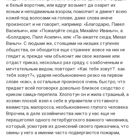
и белый воротник, или вдруг возьмет да озарит их
ясным и неподвижным взором, помолчит и двинет всею
кожей под волосами на голове; даже слова иначе
произносит и не говорит, например: «Благодарю, Павел
Васильич», или: «Пожалуйте сюда, Михайло Иваныч», а:
«Боллдарю, Палл Асилич», или: «Па-ажалте сюда, Михал
Ваныч». С людьми же, стоящими на низших ступенях
общества, он обходится еще страннее: вовсе на них не
глядит и, прежде чем объяснит им свое желание или
отдаст приказ, несколько раз сряду, с озабоченным и
мечтательным видом, повторит: «Как тебя зовут?.. как
тебя зовут?», ударяя необыкновенно резко на первом
слове «как», а остальные произнося очень быстро, что
придает всей поговорке довольно близкое сходство с
криком самца-перепела. Хлопотун он и жила страшный, а
хозяин плохой: взял к себе в управители отставного
вахмистра, малоросса, необыкновенно глупого человека.
Впрочем, в деле хозяйничества никто у нас еще не
перещеголял одного петербургского важного чиновника,
который, усмотрев из донесений своего приказчика, что
овины у него а имении часто подвергаются пожарам,