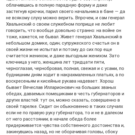
облачившись в полную парадную форму и даже
застегнув крючки, парил своего начальника в бане — да
не всякому слуху можно верить. Впрочем, и сам генерал
Хвалынский о своем служебном поприще не любит
говорить, что вообще довольно странно: на войне он
тоже, кажется, не бывал. Живет генерал Хвалынский в
небольшом домике, один; супружеского счастья он в
своей жизни не испытал и потому до сих пор еще
считается женихом, и даже выгодным женихом. Зато
ключница у него, женщина лет тридцати пяти,
черноглазая, чернобровая, полная, свежая и с усами, по
буднишним дням ходит в накрахмаленных платьях, а по
воскресеньям и кисейные рукава надевает. Хорош
бывает Вячеслав Илларионович на больших званых
обедах, даваемых помещиками в честь губернаторов и
других властей: тут он, можно сказать, совершенно в
своей тарелке. Сидит он обыкновенно в таких случаях
если не по правую руку губернатора, то и не в далеком
от него расстоянии; в начале обеда более
придерживается чувства собственного достоинства и,
закинувшись назад, но не оборачивая головы, сбоку