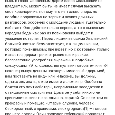
пыль в глаза. Особенным даром слова Хвалынский не
владеет или, может быть, не имеет случая выказать
свое красноречие, потому что не только спора, но
вообще возраженья не терпит и всяких длинных
разговоров, особенно с молодыми людьми, тщательно
избегает. Оно действительно вернее; а то с нынешним
народом беда: как раз из повиновения выйдет и
уважение потеряет. Перед лицами высшими Хвалынский
большей частью безмолвствует, а к лицам низшим,
которых, по-видимому, презирает, но с которыми только
и знается, держит речи отрывистые и резкие,
беспрестанно употребляя выраженья, подобные
следующим: «Это, однако, вы пустяки говорите»; или: «Я
наконец вынужденным нахожусь, милосвый сдарь мой,
вам поставить на вид»; или: «Наконец вы должны,
однако же, знать, с кем имеете дело», и пр. Особенно
боятся его почтмейстеры, непременные заседатели и
станционные смотрители. Дома он у себя никого не
принимает и живет, как слышно, скрягой. Со всем тем он
прекрасный помещик. «Старый служака, человек
бескорыстный, с правилами, vieux grognard»[1] — говорят
про него соседи. Один прокурор губернский позволяет