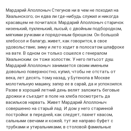
Мардарий Аполлоныч Стегунов ни в чем не походил на
Хвалынского; он едва ли где-нибудь служил и никогда
красавцем не почитался. Мардарий Аполлоныч старичок
низенький, пухленький, лысый, с двойным подбородком,
мягкими ручками и порядочным брюшком. Он большой
хлебосол и балагур; живет, как говорится, в свое
удовольствие; зиму и лето ходит в полосатом шлафроке
на вате. В одном он только сошелся с генералом
Хвалынским: он тоже холостяк. У него пятьсот душ.
Мардарий Аполлоныч занимается своим именьем
довольно поверхностно; купил, чтобы не отстать от
века, лет десять тому назад, у Бутенопа в Москве
молотильную машину, запер ее в сарай, да и успокоился.
Разве в хороший летний день велят заложить беговые
дрожки и съездит в поле на хлеба посмотреть да
васильков нарвать. Живет Мардарий Аполлоныч
совершенно на старый лад. И дом у него старинной
постройки: в передней, как следует, пахнет квасом,
сальными свечами и кожей; тут же направо буфет с
трубками и утиральниками; в столовой фамильные