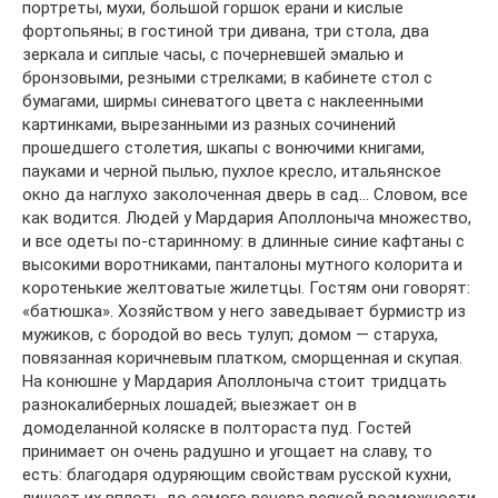
портреты, мухи, большой горшок ерани и кислые
фортопьяны; в гостиной три дивана, три стола, два
зеркала и сиплые часы, с почерневшей эмалью и
бронзовыми, резными стрелками; в кабинете стол с
бумагами, ширмы синеватого цвета с наклеенными
картинками, вырезанными из разных сочинений
прошедшего столетия, шкапы с вонючими книгами,
пауками и черной пылью, пухлое кресло, итальянское
окно да наглухо заколоченная дверь в сад… Словом, все
как водится. Людей у Мардария Аполлоныча множество,
и все одеты по-старинному: в длинные синие кафтаны с
высокими воротниками, панталоны мутного колорита и
коротенькие желтоватые жилетцы. Гостям они говорят:
«батюшка». Хозяйством у него заведывает бурмистр из
мужиков, с бородой во весь тулуп; домом — старуха,
повязанная коричневым платком, сморщенная и скупая.
На конюшне у Мардария Аполлоныча стоит тридцать
разнокалиберных лошадей; выезжает он в
домоделанной коляске в полтораста пуд. Гостей
принимает он очень радушно и угощает на славу, то
есть: благодаря одуряющим свойствам русской кухни,