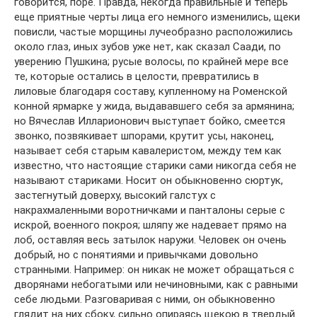
говорится, поре. Правда, некогда правильные и теперь
еще приятные черты лица его немного изменились, щеки
повисли, частые морщины лучеобразно расположились
около глаз, иных зубов уже нет, как сказал Саади, по
уверению Пушкина; русые волосы, по крайней мере все
те, которые остались в целости, превратились в
лиловые благодаря составу, купленному на Роменской
конной ярмарке у жида, выдававшего себя за армянина;
но Вячеслав Илларионович выступает бойко, смеется
звонко, позвякивает шпорами, крутит усы, наконец,
называет себя старым кавалеристом, между тем как
известно, что настоящие старики сами никогда себя не
называют стариками. Носит он обыкновенно сюртук,
застегнутый доверху, высокий галстух с
накрахмаленными воротничками и панталоны серые с
искрой, военного покроя; шляпу же надевает прямо на
лоб, оставляя весь затылок наружи. Человек он очень
добрый, но с понятиями и привычками довольно
странными. Например: он никак не может обращаться с
дворянами небогатыми или нечиновными, как с равными
себе людьми. Разговаривая с ними, он обыкновенно
глядит на них сбоку, сильно опираясь щекою в твердый