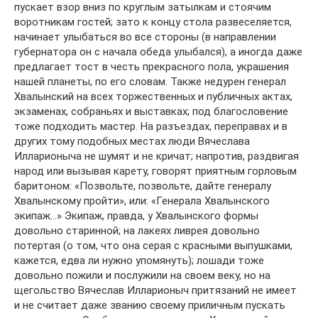
пускает взор вниз по круглым затылкам и стоячим
воротникам гостей; зато к концу стола развеселяется,
начинает улыбаться во все стороны (в направлении
губернатора он с начала обеда улыбался), а иногда даже
предлагает тост в честь прекрасного пола, украшения
нашей планеты, по его словам. Также недурен генерал
Хвалынский на всех торжественных и публичных актах,
экзаменах, собраньях и выставках; под благословение
тоже подходить мастер. На разъездах, переправах и в
других тому подобных местах люди Вячеслава
Илларионыча не шумят и не кричат; напротив, раздвигая
народ или вызывая карету, говорят приятным горловым
баритоном: «Позвольте, позвольте, дайте генералу
Хвалынскому пройти», или: «Генерала Хвалынского
экипаж…» Экипаж, правда, у Хвалынского формы
довольно старинной; на лакеях ливрея довольно
потертая (о том, что она серая с красными выпушками,
кажется, едва ли нужно упомянуть); лошади тоже
довольно пожили и послужили на своем веку, но на
щегольство Вячеслав Илларионыч притязаний не имеет
и не считает даже званию своему приличным пускать