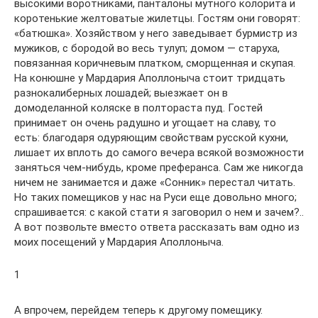
высокими воротниками, панталоны мутного колорита и
коротенькие желтоватые жилетцы. Гостям они говорят:
«батюшка». Хозяйством у него заведывает бурмистр из
мужиков, с бородой во весь тулуп; домом — старуха,
повязанная коричневым платком, сморщенная и скупая.
На конюшне у Мардария Аполлоныча стоит тридцать
разнокалиберных лошадей; выезжает он в
домоделанной коляске в полтораста пуд. Гостей
принимает он очень радушно и угощает на славу, то
есть: благодаря одуряющим свойствам русской кухни,
лишает их вплоть до самого вечера всякой возможности
заняться чем-нибудь, кроме преферанса. Сам же никогда
ничем не занимается и даже «Сонник» перестал читать.
Но таких помещиков у нас на Руси еще довольно много;
спрашивается: с какой стати я заговорил о нем и зачем?..
А вот позвольте вместо ответа рассказать вам одно из
моих посещений у Мардария Аполлоныча.
1
А впрочем, перейдем теперь к другому помещику.