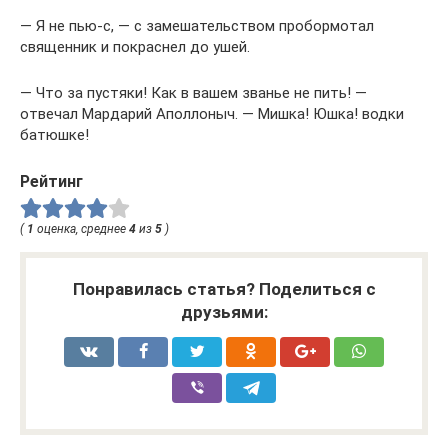
— Я не пью-с, — с замешательством пробормотал
священник и покраснел до ушей.
— Что за пустяки! Как в вашем званье не пить! —
отвечал Мардарий Аполлоныч. — Мишка! Юшка! водки
батюшке!
Рейтинг
(
1
оценка, среднее
4
из
5
)
Понравилась статья? Поделиться с
друзьями: