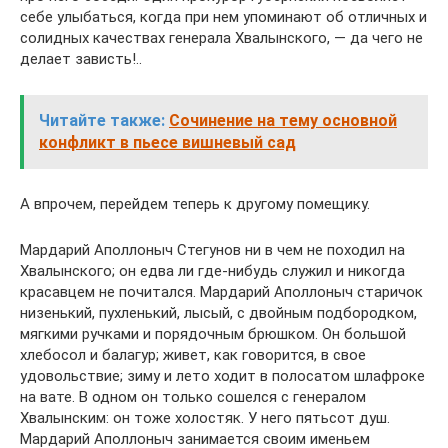
себе улыбаться, когда при нем упоминают об отличных и
солидных качествах генерала Хвалынского, — да чего не
делает зависть!..
Читайте также:
Сочинение на тему основной
конфликт в пьесе вишневый сад
А впрочем, перейдем теперь к другому помещику.
Мардарий Аполлоныч Стегунов ни в чем не походил на
Хвалынского; он едва ли где-нибудь служил и никогда
красавцем не почитался. Мардарий Аполлоныч старичок
низенький, пухленький, лысый, с двойным подбородком,
мягкими ручками и порядочным брюшком. Он большой
хлебосол и балагур; живет, как говорится, в свое
удовольствие; зиму и лето ходит в полосатом шлафроке
на вате. В одном он только сошелся с генералом
Хвалынским: он тоже холостяк. У него пятьсот душ.
Мардарий Аполлоныч занимается своим именьем