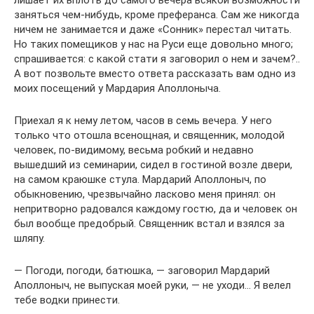
лишает их вплоть до самого вечера всякой возможности
заняться чем-нибудь, кроме преферанса. Сам же никогда
ничем не занимается и даже «Сонник» перестал читать.
Но таких помещиков у нас на Руси еще довольно много;
спрашивается: с какой стати я заговорил о нем и зачем?..
А вот позвольте вместо ответа рассказать вам одно из
моих посещений у Мардария Аполлоныча.
Приехал я к нему летом, часов в семь вечера. У него
только что отошла всенощная, и священник, молодой
человек, по-видимому, весьма робкий и недавно
вышедший из семинарии, сидел в гостиной возле двери,
на самом краюшке стула. Мардарий Аполлоныч, по
обыкновению, чрезвычайно ласково меня принял: он
непритворно радовался каждому гостю, да и человек он
был вообще предобрый. Священник встал и взялся за
шляпу.
— Погоди, погоди, батюшка, — заговорил Мардарий
Аполлоныч, не выпуская моей руки, — не уходи… Я велел
тебе водки принести.