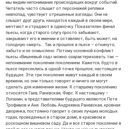
мы видим непонимание происходящих вокруг событий.
Читатель часто слышит от персонажей реплики
невпопад, чувствует отрешенные взгляды. Они не
слышат друг друга, находятся каждый в своем мире,
мечтают и страдают в одиночку. Показателен финал
пьесы, когда старого слугу просто забывают,
закрывают его в имении и оставляют, быть может, на
голодную смерть… Так и прошлое в пьесе – откинуто,
забыто и не осмыслено. Потому основной конфликт
пьесы «Вишневый сад» можно охарактеризовать так —
непонимание поколения поколением. Кажется, будто в
пьесе пересеклись в одной точке прошлое, настоящее и
будущее. Эти три поколения живут каждый в своем
времени, но они только говорят и ничего не могут
сделать для изменения жизни. К старшему поколению
относятся Гаев, Раневская, Фирс. К настоящему –
Лопахин, а представителями будущего являются Петя
Трофимов и Аня. Любовь Андреевна Раневская, кровная
дворянка, постоянно говорит о своих лучших молодых
годах, проведенных в старом доме, в красивом и
роскошном вишневом саду. Да и все старое поколение в