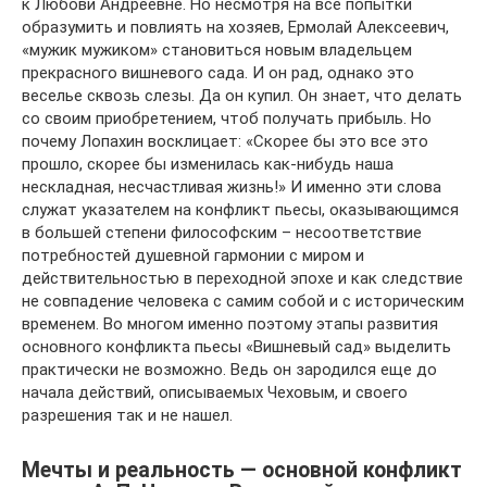
к Любови Андреевне. Но несмотря на все попытки
образумить и повлиять на хозяев, Ермолай Алексеевич,
«мужик мужиком» становиться новым владельцем
прекрасного вишневого сада. И он рад, однако это
веселье сквозь слезы. Да он купил. Он знает, что делать
со своим приобретением, чтоб получать прибыль. Но
почему Лопахин восклицает: «Скорее бы это все это
прошло, скорее бы изменилась как-нибудь наша
нескладная, несчастливая жизнь!» И именно эти слова
служат указателем на конфликт пьесы, оказывающимся
в большей степени философским – несоответствие
потребностей душевной гармонии с миром и
действительностью в переходной эпохе и как следствие
не совпадение человека с самим собой и с историческим
временем. Во многом именно поэтому этапы развития
основного конфликта пьесы «Вишневый сад» выделить
практически не возможно. Ведь он зародился еще до
начала действий, описываемых Чеховым, и своего
разрешения так и не нашел.
Мечты и реальность — основной конфликт