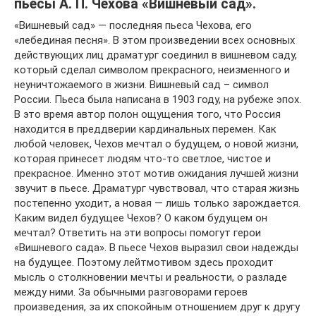
пьесы А. П. Чехова «Вишневый сад».
«Вишневый сад» — последняя пьеса Чехова, его
«лебединая песня». В этом произведении всех основных
действующих лиц драматург соединил в вишневом саду,
который сделал символом прекрасного, неизменного и
неуничтожаемого в жизни. Вишневый сад – символ
России. Пьеса была написана в 1903 году, на рубеже эпох.
В это время автор полон ощущения того, что Россия
находится в преддверии кардинальных перемен. Как
любой человек, Чехов мечтал о будущем, о новой жизни,
которая принесет людям что-то светлое, чистое и
прекрасное. Именно этот мотив ожидания лучшей жизни
звучит в пьесе. Драматург чувствовал, что старая жизнь
постепенно уходит, а новая — лишь только зарождается.
Каким видел будущее Чехов? О каком будущем он
мечтал? Ответить на эти вопросы помогут герои
«Вишневого сада». В пьесе Чехов выразил свои надежды
на будущее. Поэтому лейтмотивом здесь проходит
мысль о столкновении мечты и реальности, о разладе
между ними. За обычными разговорами героев
произведения, за их спокойным отношением друг к другу