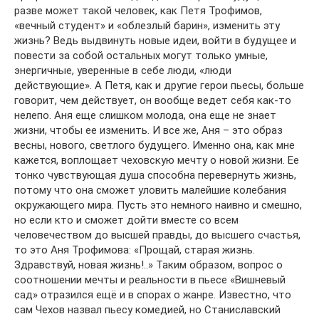
разве может такой человек, как Петя Трофимов,
«вечный студент» и «облезлый барин», изменить эту
жизнь? Ведь выдвинуть новые идеи, войти в будущее и
повести за собой остальных могут только умные,
энергичные, уверенные в себе люди, «люди
действующие». А Петя, как и другие герои пьесы, больше
говорит, чем действует, он вообще ведет себя как-то
нелепо. Аня еще слишком молода, она еще не знает
жизни, чтобы ее изменить. И все же, Аня – это образ
весны, нового, светлого будущего. Именно она, как мне
кажется, воплощает чеховскую мечту о новой жизни. Ее
тонко чувствующая душа способна перевернуть жизнь,
потому что она сможет уловить малейшие колебания
окружающего мира. Пусть это немного наивно и смешно,
но если кто и сможет дойти вместе со всем
человечеством до высшей правды, до высшего счастья,
то это Аня Трофимова: «Прощай, старая жизнь.
Здравствуй, новая жизнь!..» Таким образом, вопрос о
соотношении мечты и реальности в пьесе «Вишневый
сад» отразился ещё и в спорах о жанре. Известно, что
сам Чехов назвал пьесу комедией, но Станиславский