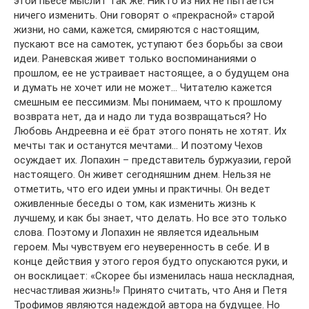
этой пьесе мыслит так же. Никто из них не пытается
ничего изменить. Они говорят о «прекрасной» старой
жизни, но сами, кажется, смиряются с настоящим,
пускают все на самотек, уступают без борьбы за свои
идеи. Раневская живет только воспоминаниями о
прошлом, ее не устраивает настоящее, а о будущем она
и думать не хочет или не может… Читателю кажется
смешным ее пессимизм. Мы понимаем, что к прошлому
возврата нет, да и надо ли туда возвращаться? Но
Любовь Андреевна и её брат этого понять не хотят. Их
мечты так и останутся мечтами… И поэтому Чехов
осуждает их. Лопахин – представитель буржуазии, герой
настоящего. Он живет сегодняшним днем. Нельзя не
отметить, что его идеи умны и практичны. Он ведет
оживленные беседы о том, как изменить жизнь к
лучшему, и как бы знает, что делать. Но все это только
слова. Поэтому и Лопахин не является идеальным
героем. Мы чувствуем его неуверенность в себе. И в
конце действия у этого героя будто опускаются руки, и
он восклицает: «Скорее бы изменилась наша нескладная,
несчастливая жизнь!» Принято считать, что Аня и Петя
Трофимов являются надеждой автора на будущее. Но