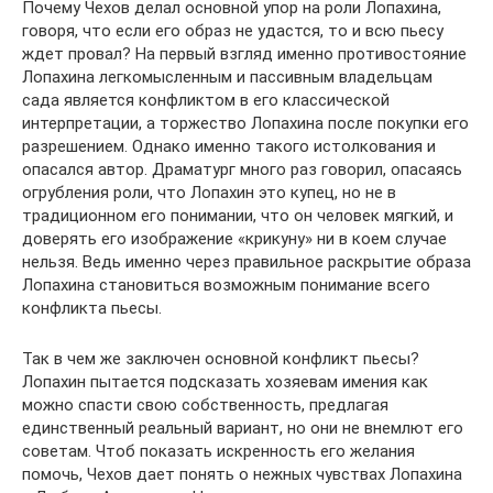
Почему Чехов делал основной упор на роли Лопахина,
говоря, что если его образ не удастся, то и всю пьесу
ждет провал? На первый взгляд именно противостояние
Лопахина легкомысленным и пассивным владельцам
сада является конфликтом в его классической
интерпретации, а торжество Лопахина после покупки его
разрешением. Однако именно такого истолкования и
опасался автор. Драматург много раз говорил, опасаясь
огрубления роли, что Лопахин это купец, но не в
традиционном его понимании, что он человек мягкий, и
доверять его изображение «крикуну» ни в коем случае
нельзя. Ведь именно через правильное раскрытие образа
Лопахина становиться возможным понимание всего
конфликта пьесы.
Так в чем же заключен основной конфликт пьесы?
Лопахин пытается подсказать хозяевам имения как
можно спасти свою собственность, предлагая
единственный реальный вариант, но они не внемлют его
советам. Чтоб показать искренность его желания
помочь, Чехов дает понять о нежных чувствах Лопахина