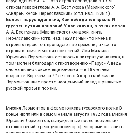
парус одинокой… » — эта строка совпадала с 19-м
стихом первой главы А. А. Бестужева (Марлинского)
«Андрей, князь Переяславский» (отд. изд. 1828 г.) .
Белеет парус одинокий, Как лебединое крыло И
грустен путник ясноокий У ног колчан, в руках весло
А. А. Бестужева (Марлинского) «Андрей, князь
Переяславский» (отд. изд. 1828 г.) Чьи -то имена и
строки стираются, пропадают во времени , а чьи-то
строки в памяти многих поколений. Имя Михаила
Юрьевича Лермонтова осталось в литературе на века, в
том числе и благодаря стихотворению «Парус» А ведь
оно написано совсем еще юношей — в 18-летнем
возрасте. Впрочем за 27 лет своей короткой жизни
Лермонтов внес просто неоценимый вклад в развитие
русской прозы и поэзии.
Михаил Лермонтов в форме юнкера гусарского полка В
конце июля или в самом начале августа 1832 года Михаил
Юрьевич Лермонтов, вынужденный после нескольких
столкновений с реакционными профессорами оставить