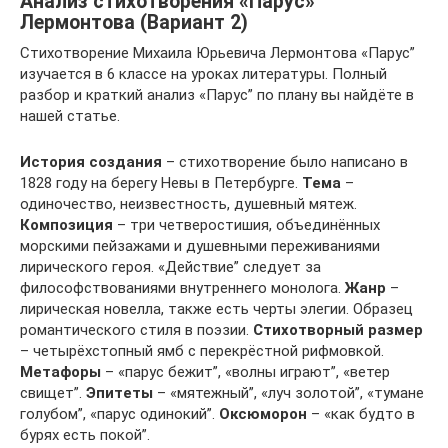
Анализ стихотворения «Парус»
Лермонтова (Вариант 2)
Стихотворение Михаила Юрьевича Лермонтова «Парус”
изучается в 6 классе на уроках литературы. Полный
разбор и краткий анализ «Парус” по плану вы найдёте в
нашей статье.
История создания
– стихотворение было написано в
1828 году на берегу Невы в Петербурге.
Тема
–
одиночество, неизвестность, душевный мятеж.
Композиция
– три четверостишия, объединённых
морскими пейзажами и душевными переживаниями
лирического героя. «Действие” следует за
философствованиями внутреннего монолога.
Жанр
–
лирическая новелла, также есть черты элегии. Образец
романтического стиля в поэзии.
Стихотворный размер
– четырёхстопный ямб с перекрёстной рифмовкой.
Метафоры
– «парус бежит”, «волны играют”, «ветер
свищет”.
Эпитеты
– «мятежный”, «луч золотой”, «тумане
голубом”, «парус одинокий”.
Оксюморон
– «как будто в
бурях есть покой”.