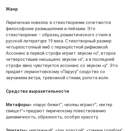
Жанр
Лирическая новелла: в стихотворении сочетаются
философские размышления и пейзажи. Это
стихотворение – образец романтического стиля в
русской литературе 19 века. Стихотворный размер:
четырёхстопный ямб с перекрёстной рифмовкой.
Ассонанс в первой строфе играет звуком «о”, второе
четверостишие насыщено звуком «э”, а в последней
строфе явно чувствуется ассонанс со звуком «у”. Это
придаёт лермонтовскому «Парусу” сходство со
звучанием ветра, тревожной стихии, ропота волн.
Средства выразительности
Метафоры
» «парус бежит”, «волны играют”, «ветер
свищет”» придают лирическому повествованию
динамичность, образность, особую красоту.
Эпитеты
» «мятежный”, «луч золотой”, «тумане голубом”,