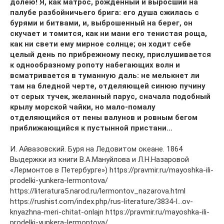
долею! Я, как матрос, рожденный и выросший на
палубе разбойничьего брига: его душа сжилась с
бурями и битвами, и, выброшенный на берег, он
скучает и томится, как ни мани его тенистая роща,
как ни свети ему мирное солнце; он ходит себе
целый день по прибрежному песку, прислушивается
к однообразному ропоту набегающих волн и
всматривается в туманную даль: не мелькнет ли
там на бледной черте, отделяющей синюю пучину
от серых тучек, желанный парус, сначала подобный
крылу морской чайки, но мало-помалу
отделяющийся от пены валунов и ровным бегом
приближающийся к пустынной пристани…
И. Айвазовский. Буря на Ледовитом океане. 1864
Выдержки из книги В.А.Мануйлова и Л.Н.Назаровой
«Лермонтов в Петербурге») https://pravmir.ru/mayoshka-ili-
prodelki-yunkera-lermontova/
https://literatura5.narod.ru/lermontov_nazarova.html
https://rushist.com/index.php/rus-literature/3834-l…ov-
knyazhna-meri-chitat-onlajn https://pravmir.ru/mayoshka-ili-
prodelki-yunkera-lermontova/