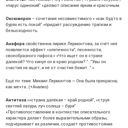
«парус одинокий” «делают описание ярким и красочным.
Оксюморон
– сочетание несовместимого:» «как будто в
бурях есть покой” «придаёт рассуждению трагизм и
безысходность.
Анафора
свойственна лирике Лермонтова, за счёт неё
появляется эффект «элегичности”, песенности,
своеобразного пафоса:» «Что ищет он в стране
далекой? Что кинул он в краю родном?..”…”Увы он
счастия не ищет, и не от счастия бежит…”.»
Ещё по теме: Михаил Лермонтов ~ Она была прекрасна,
как мечта…(+Анализ)
Антитеза
:»»страна далёкая – край родной”, «струя
светлей лазури, луч солнца – буря”.
«Противопоставление в контекстве описательного
характера делает более выразительными образы,
подчёркивает их различия, создаёт противостояние.