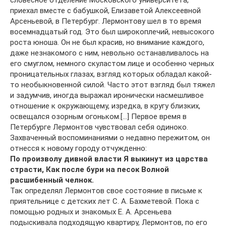
словесное отделение Московского университета,
приехал вместе с бабушкой, Елизаветой Алексеевной
Арсеньевой, в Петербург. Лермонтову шел в то время
восемнадцатый год. Это был широкоплечий, невысокого
роста юноша. Он не был красив, но внимание каждого,
даже незнакомого с ним, невольно останавливалось на
его смуглом, немного скуластом лице и особенно черных
проницательных глазах, взгляд которых обладал какой-
то необыкновенной силой. Часто этот взгляд был тяжел
и задумчив, иногда выражал иронически насмешливое
отношение к окружающему, изредка, в кругу близких,
освещался озорным огоньком.[…] Первое время в
Петербурге Лермонтов чувствовал себя одиноко.
Захваченный воспоминаниями о недавно пережитом, он
отнесся к новому городу отчужденно:
По произволу дивной власти Я выкинут из царства
страсти, Как после бури на песок Волной
расшибенный челнок.
Так определял Лермонтов свое состояние в письме к
приятельнице с детских лет С. А. Бахметевой. Пока с
помощью родных и знакомых Е. А. Арсеньева
подыскивала подходящую квартиру, Лермонтов, по его