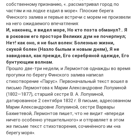
собственному признанию, «…рассматривал город по
частям и на лодке ездил в море». Плоские берега
Финского залива и первые встречи с морем не произвели
на него ожидаемого впечатления:
И, наконец, я видел море, Но кто поэта обманул?.. Я
в роковом его просторе Великих дум не почерпнул;
Нет! как оно, я не был волен: Болезнью жизни,
скукой болен (Назло былым и новым дням), Я не
завидовал, как прежде, Его серебряной одежде, Его
бунтующим волнам.
Прошло две-три недели, и Лермонтов однажды во время
прогулки по берегу Финского залива написал
стихотворение «Парус». Первоначальный текст вошел в
письмо Лермонтова к Марии Александровне Лопухиной
(1802—1877), старшей сестре В. А. Лопухиной,
датированное 2 сентября 1832 г. В письме, адресованном
Марии Александровне Лопухиной, сестре Варвары
Бахметевой, Лермонтов пишет, что не видит «впереди
ничего особенно утешительного» и отправляет в этом
же письме текст стихотворения, сочинённого им «на
берегу моря».