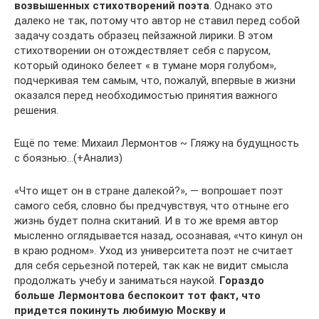
возвышенных стихотворений поэта
. Однако это
далеко не так, потому что автор не ставил перед собой
задачу создать образец пейзажной лирики. В этом
стихотворении он отождествляет себя с парусом,
который одиноко белеет « в тумане моря голубом»,
подчеркивая тем самым, что, пожалуй, впервые в жизни
оказался перед необходимостью принятия важного
решения.
Ещё по теме: Михаил Лермонтов ~ Гляжу на будущность
с боязнью…(+Анализ)
«Что ищет он в стране далекой?», — вопрошает поэт
самого себя, словно бы предчувствуя, что отныне его
жизнь будет полна скитаний. И в то же время автор
мысленно оглядывается назад, осознавая, «что кинул он
в краю родном». Уход из университета поэт не считает
для себя серьезной потерей, так как не видит смысла
продолжать учебу и заниматься наукой.
Гораздо
больше Лермонтова беспокоит тот факт, что
придется покинуть любимую Москву и