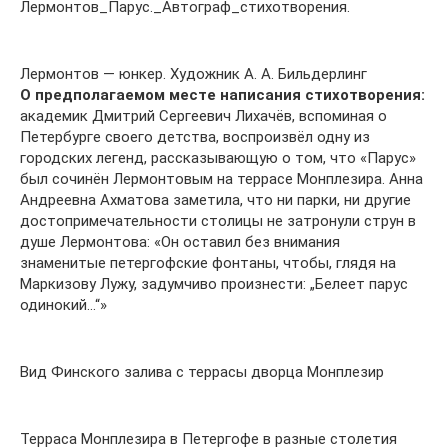
Лермонтов_Парус._Автограф_стихотворения.
Лермонтов — юнкер. Художник А. А. Бильдерлинг
О предполагаемом месте написания стихотворения:
академик Дмитрий Сергеевич Лихачёв, вспоминая о
Петербурге своего детства, воспроизвёл одну из
городских легенд, рассказывающую о том, что «Парус»
был сочинён Лермонтовым на террасе Монплезира. Анна
Андреевна Ахматова заметила, что ни парки, ни другие
достопримечательности столицы не затронули струн в
душе Лермонтова: «Он оставил без внимания
знаменитые петергофские фонтаны, чтобы, глядя на
Маркизову Лужу, задумчиво произнести: „Белеет парус
одинокий…“»
Вид Финского залива с террасы дворца Монплезир
Терраса Монплезира в Петергофе в разные столетия