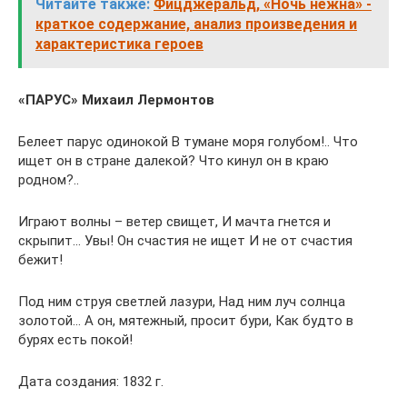
Читайте также:
Фицджеральд, «Ночь нежна» -
краткое содержание, анализ произведения и
характеристика героев
«ПАРУС»
Михаил Лермонтов
Белеет парус одинокой В тумане моря голубом!.. Что
ищет он в стране далекой? Что кинул он в краю
родном?..
Играют волны – ветер свищет, И мачта гнется и
скрыпит… Увы! Он счастия не ищет И не от счастия
бежит!
Под ним струя светлей лазури, Над ним луч солнца
золотой… А он, мятежный, просит бури, Как будто в
бурях есть покой!
Дата создания: 1832 г.