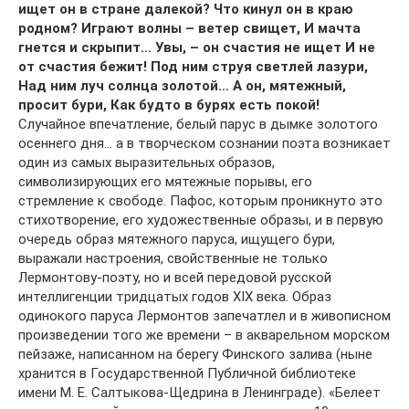
ищет он в стране далекой? Что кинул он в краю
родном? Играют волны – ветер свищет, И мачта
гнется и скрыпит… Увы, – он счастия не ищет И не
от счастия бежит! Под ним струя светлей лазури,
Над ним луч солнца золотой… А он, мятежный,
просит бури, Как будто в бурях есть покой!
Случайное впечатление, белый парус в дымке золотого
осеннего дня… а в творческом сознании поэта возникает
один из самых выразительных образов,
символизирующих его мятежные порывы, его
стремление к свободе. Пафос, которым проникнуто это
стихотворение, его художественные образы, и в первую
очередь образ мятежного паруса, ищущего бури,
выражали настроения, свойственные не только
Лермонтову-поэту, но и всей передовой русской
интеллигенции тридцатых годов XIX века. Образ
одинокого паруса Лермонтов запечатлел и в живописном
произведении того же времени – в акварельном морском
пейзаже, написанном на берегу Финского залива (ныне
хранится в Государственной Публичной библиотеке
имени М. Е. Салтыкова-Щедрина в Ленинграде). «Белеет