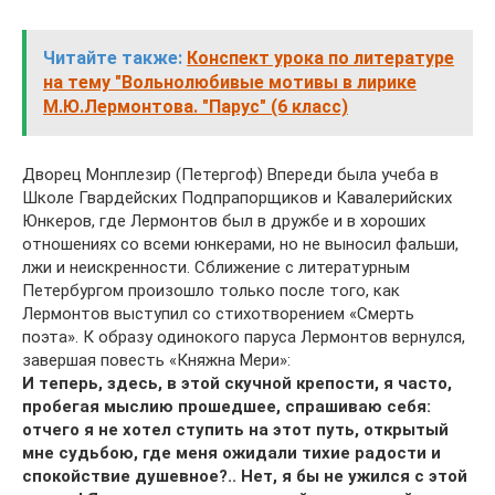
Читайте также:
Конспект урока по литературе
на тему "Вольнолюбивые мотивы в лирике
М.Ю.Лермонтова. "Парус" (6 класс)
Дворец Монплезир (Петергоф) Впереди была учеба в
Школе Гвардейских Подпрапорщиков и Кавалерийских
Юнкеров, где Лермонтов был в дружбе и в хороших
отношениях со всеми юнкерами, но не выносил фальши,
лжи и неискренности. Сближение с литературным
Петербургом произошло только после того, как
Лермонтов выступил со стихотворением «Смерть
поэта». К образу одинокого паруса Лермонтов вернулся,
завершая повесть «Княжна Мери»:
И теперь, здесь, в этой скучной крепости, я часто,
пробегая мыслию прошедшее, спрашиваю себя:
отчего я не хотел ступить на этот путь, открытый
мне судьбою, где меня ожидали тихие радости и
спокойствие душевное?.. Нет, я бы не ужился с этой