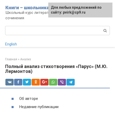
Перейти
Книги – школьникам
Для любых предложений по
к
Школьный курс литературы: уроки и
сайту: pvirk@cp9.ru
контенту
сочинения
Поиск:
English
Главная
»
Анализ
Полный анализ стихотворения «Парус» (М.Ю.
Лермонтов)
Об авторе
Недавние публикации