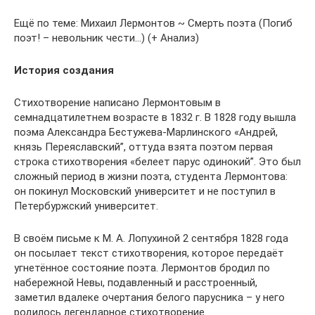
Ещё по теме: Михаил Лермонтов ~ Смерть поэта (Погиб
поэт! – невольник чести…) (+ Анализ)
История создания
Стихотворение написано Лермонтовым в
семнадцатилетнем возрасте в 1832 г. В 1828 году вышла
поэма Александра Бестужева-Марлинского «Андрей,
князь Переяславский”, оттуда взята поэтом первая
строка стихотворения «белеет парус одинокий”. Это был
сложный период в жизни поэта, студента Лермонтова:
он покинул Московский университет и не поступил в
Петербуржский университет.
В своём письме к М. А. Лопухиной 2 сентября 1828 года
он посылает текст стихотворения, которое передаёт
угнетённое состояние поэта. Лермонтов бродил по
набережной Невы, подавленный и расстроенный,
заметил вдалеке очертания белого парусника – у него
родилось легендарное стихотворение.