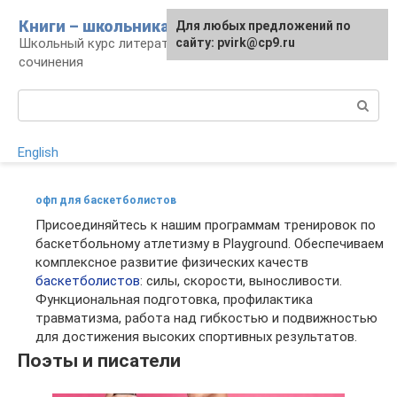
Перейти
Книги – школьникам
Для любых предложений по
к
Школьный курс литературы: уроки и
сайту: pvirk@cp9.ru
контенту
сочинения
Поиск:
English
офп для баскетболистов
Присоединяйтесь к нашим программам тренировок по
баскетбольному атлетизму в Playground. Обеспечиваем
комплексное развитие физических качеств
баскетболистов
: силы, скорости, выносливости.
Функциональная подготовка, профилактика
травматизма, работа над гибкостью и подвижностью
для достижения высоких спортивных результатов.
Поэты и писатели